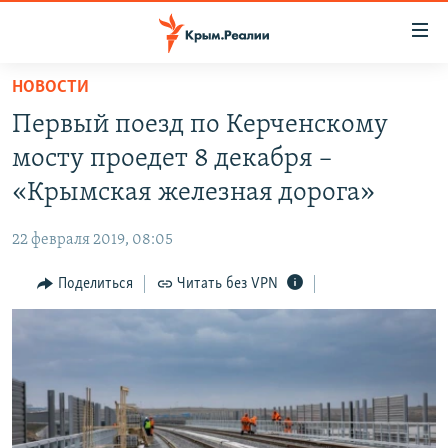
Доступность
ссылки
Вернуться
НОВОСТИ
к
НОВОСТИ
Первый поезд по Керченскому
основному
СПЕЦПРОЕКТЫ
содержанию
мосту проедет 8 декабря –
ВОДА
Вернутся
ГРУЗ 200
«Крымская железная дорога»
к
ИСТОРИЯ
КАРТА ВОЕННЫХ ОБЪЕКТОВ КРЫМА
главной
22 февраля 2019, 08:05
ЕЩЕ
11 ЛЕТ ОККУПАЦИИ КРЫМА. 11 ИСТОРИЙ СОПРОТИВЛЕНИЯ
навигации
Вернутся
Поделиться
Читать без VPN
РАДІО СВОБОДА
ИНТЕРАКТИВ
к
КАК ОБОЙТИ БЛОКИРОВКУ
ИНФОГРАФИКА
поиску
ТЕЛЕПРОЕКТ КРЫМ.РЕАЛИИ
Українською
СОВЕТЫ ПРАВОЗАЩИТНИКОВ
Qırımtatar
ПРОПАВШИЕ БЕЗ ВЕСТИ