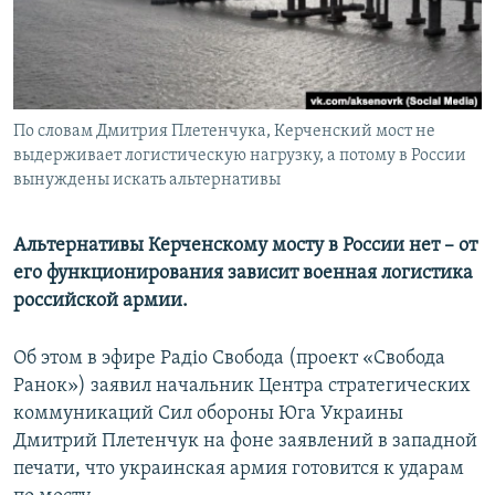
ПРИСОЕДИНЯЙТЕСЬ!
ПОБЕДИТЕЛЕЙ НЕ СУДЯТ?
КРЫМ.НЕПОКОРЕННЫЙ
ELIFBE
По словам Дмитрия Плетенчука, Керченский мост не
УКРАИНСКАЯ ПРОБЛЕМА КРЫМА
выдерживает логистическую нагрузку, а потому в России
Все сайты RFE/RL
вынуждены искать альтернативы
Альтернативы Керченскому мосту в России нет – от
его функционирования зависит военная логистика
российской армии.
Об этом в эфире Радіо Свобода (проект «Свобода
Ранок») заявил начальник Центра стратегических
коммуникаций Сил обороны Юга Украины
Дмитрий Плетенчук на фоне заявлений в западной
печати, что украинская армия готовится к ударам