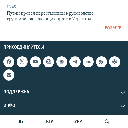
16:45
Путин провел перестановки в руководстве
группировок, воюющих против Украины
БОЛЬШЕ
ПРИСОЕДИНЯЙТЕСЬ!
ПОДДЕРЖКА
ИНФО
UTC+3
Copyright Крым.Реалии, 2026 | Все права защищены.
КТА
УКР