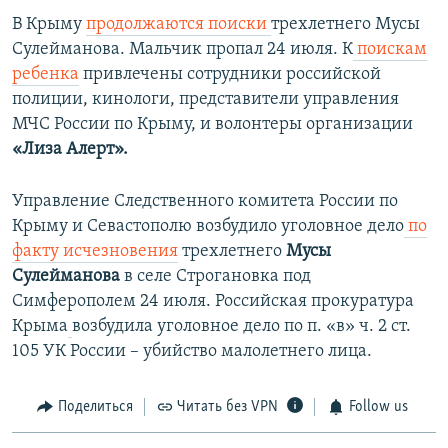
с
л
В Крыму
продолжаются поиски
трехлетнего Мусы
л
а
Сулейманова. Мальчик пропал
24 июля​. К
поискам
а
й
ребенка
привлечены сотрудники российской
й
д
полиции, кинологи, представители управления
д
МЧС России по Крыму, и волонтеры организации
«Лиза Алерт».
Управление Следственного комитета России по
Крыму и Севастополю возбудило уголовное дело
по
факту исчезновения
трехлетнего
Мусы
Сулейманова
в селе Строгановка под
Симферополем 24 июля. Российская прокуратура
Крыма
возбудила уголовное дело по п. «в» ч. 2 ст.
105 УК России – убийство малолетнего лица.
Поделиться
Читать без VPN
Follow us