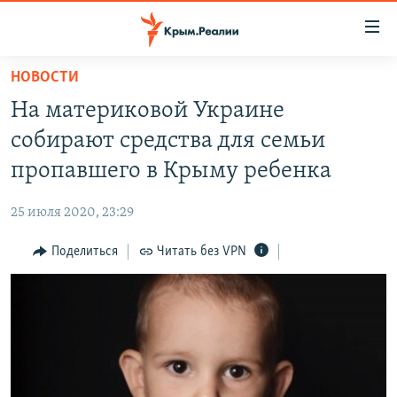
Доступность
ссылки
Вернуться
НОВОСТИ
к
НОВОСТИ
На материковой Украине
основному
СПЕЦПРОЕКТЫ
содержанию
собирают средства для семьи
ВОДА
Вернутся
ГРУЗ 200
пропавшего в Крыму ребенка
к
ИСТОРИЯ
КАРТА ВОЕННЫХ ОБЪЕКТОВ КРЫМА
главной
25 июля 2020, 23:29
ЕЩЕ
11 ЛЕТ ОККУПАЦИИ КРЫМА. 11 ИСТОРИЙ СОПРОТИВЛЕНИЯ
навигации
Вернутся
Поделиться
Читать без VPN
РАДІО СВОБОДА
ИНТЕРАКТИВ
к
КАК ОБОЙТИ БЛОКИРОВКУ
ИНФОГРАФИКА
поиску
ТЕЛЕПРОЕКТ КРЫМ.РЕАЛИИ
Українською
СОВЕТЫ ПРАВОЗАЩИТНИКОВ
Qırımtatar
ПРОПАВШИЕ БЕЗ ВЕСТИ