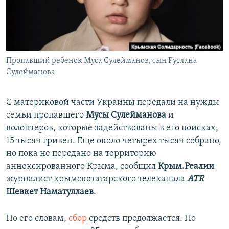
ПРИСОЕДИНЯЙТЕСЬ!
ПОБЕДИТЕЛЕЙ НЕ СУДЯТ?
КРЫМ.НЕПОКОРЕННЫЙ
ELIFBE
Пропавший ребенок Муса Сулейманов, сын Руслана
УКРАИНСКАЯ ПРОБЛЕМА КРЫМА
Сулейманова
Все сайты RFE/RL
С материковой части Украины передали на нужды
семьи пропавшего
Мусы Сулейманова
и
волонтеров, которые задействованы в его поисках,
15 тысяч гривен. Еще около четырех тысяч собрано,
но пока не передано на территорию
аннексированного Крыма, сообщил
Крым.Реалии
журналист крымскотатарского телеканала
ATR
Шевкет Наматуллаев
.
По его словам,
сбор
средств продолжается. По