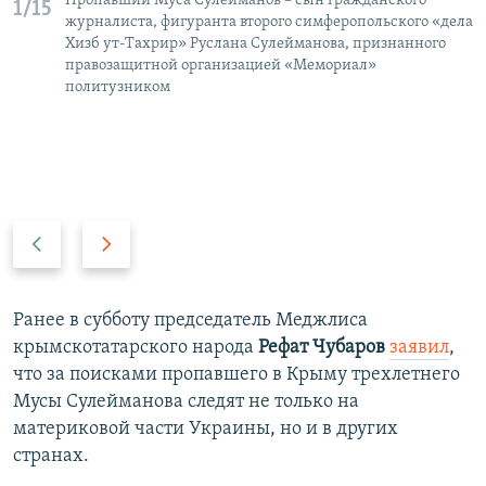
Пропавший Муса Сулейманов – сын гражданского
1/15
журналиста, фигуранта второго симферопольского «дела
Хизб ут-Тахрир» Руслана Сулейманова, признанного
правозащитной организацией «Мемориал»
политузником
П
С
р
л
е
е
д
д
Ранее в субботу председатель Меджлиса
ы
у
крымскотатарского народа
Рефат Чубаров
заявил
,
д
ю
что за поисками пропавшего в Крыму трехлетнего
у
щ
Мусы Сулейманова следят не только на
щ
и
материковой части Украины, но и в других
и
й
странах.
й
с