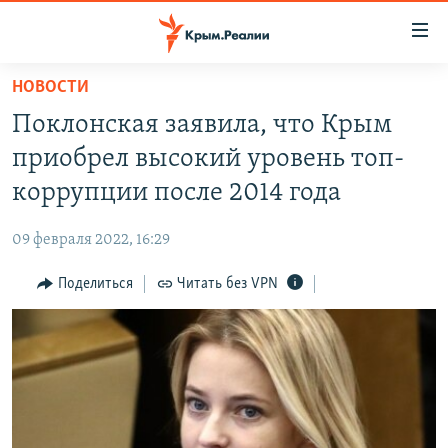
Доступность
ссылки
Вернуться
НОВОСТИ
к
НОВОСТИ
Поклонская заявила, что Крым
основному
СПЕЦПРОЕКТЫ
содержанию
приобрел высокий уровень топ-
ВОДА
Вернутся
ГРУЗ 200
коррупции после 2014 года
к
ИСТОРИЯ
КАРТА ВОЕННЫХ ОБЪЕКТОВ КРЫМА
главной
09 февраля 2022, 16:29
ЕЩЕ
11 ЛЕТ ОККУПАЦИИ КРЫМА. 11 ИСТОРИЙ СОПРОТИВЛЕНИЯ
навигации
Вернутся
Поделиться
Читать без VPN
РАДІО СВОБОДА
ИНТЕРАКТИВ
к
КАК ОБОЙТИ БЛОКИРОВКУ
ИНФОГРАФИКА
поиску
ТЕЛЕПРОЕКТ КРЫМ.РЕАЛИИ
Українською
СОВЕТЫ ПРАВОЗАЩИТНИКОВ
Qırımtatar
ПРОПАВШИЕ БЕЗ ВЕСТИ