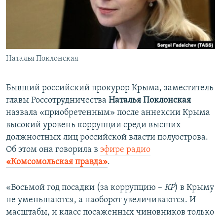
ПРИСОЕДИНЯЙТЕСЬ!
ПОБЕДИТЕЛЕЙ НЕ СУДЯТ?
КРЫМ.НЕПОКОРЕННЫЙ
ELIFBE
Наталья Поклонская
УКРАИНСКАЯ ПРОБЛЕМА КРЫМА
Все сайты RFE/RL
Бывший российский прокурор Крыма, заместитель
главы Россотрудничества
Наталья Поклонская
назвала «приобретенным» после аннексии Крыма
высокий уровень коррупции среди высших
должностных лиц российской власти полуострова.
Об этом она говорила в
эфире радио
«Комсомольская правда»
.
«Восьмой год посадки (за коррупцию –
КР
) в Крыму
не уменьшаются, а наоборот увеличиваются. И
масштабы, и класс посаженных чиновников только