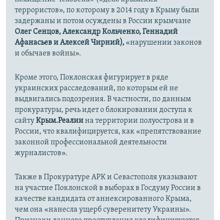
террористов», по которому в 2014 году в Крыму были
задержаны и потом осуждены в России крымчане
Олег Сенцов, Александр Кольченко, Геннадий
Афанасьев и Алексей Чирний)
,
«нарушении законов
и обычаев войны».
Кроме этого, Поклонская фигурирует в ряде
украинских расследований, по которым ей не
выдвигались подозрения. В частности, по данным
прокуратуры, речь идет о блокировании доступа к
сайту
Крым.Реалии
на территории полуострова и в
России, что квалифицируется, как «препятствование
законной профессиональной деятельности
журналистов».
Также в Прокуратуре АРК и Севастополя указывают
на участие Поклонской в выборах в Госдуму России в
качестве кандидата от аннексированного Крыма,
чем она «нанесла ущерб суверенитету Украины».