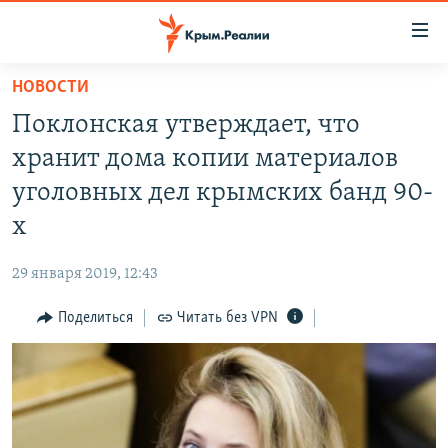
Доступность
ссылки
Вернуться
НОВОСТИ
к
НОВОСТИ
Поклонская утверждает, что
основному
СПЕЦПРОЕКТЫ
содержанию
хранит дома копии материалов
ВОДА
Вернутся
ГРУЗ 200
уголовных дел крымских банд 90-
к
ИСТОРИЯ
КАРТА ВОЕННЫХ ОБЪЕКТОВ КРЫМА
х
главной
ЕЩЕ
11 ЛЕТ ОККУПАЦИИ КРЫМА. 11 ИСТОРИЙ СОПРОТИВЛЕНИЯ
навигации
29 января 2019, 12:43
Вернутся
РАДІО СВОБОДА
ИНТЕРАКТИВ
к
Поделиться
Читать без VPN
КАК ОБОЙТИ БЛОКИРОВКУ
ИНФОГРАФИКА
поиску
ТЕЛЕПРОЕКТ КРЫМ.РЕАЛИИ
Українською
СОВЕТЫ ПРАВОЗАЩИТНИКОВ
Qırımtatar
ПРОПАВШИЕ БЕЗ ВЕСТИ