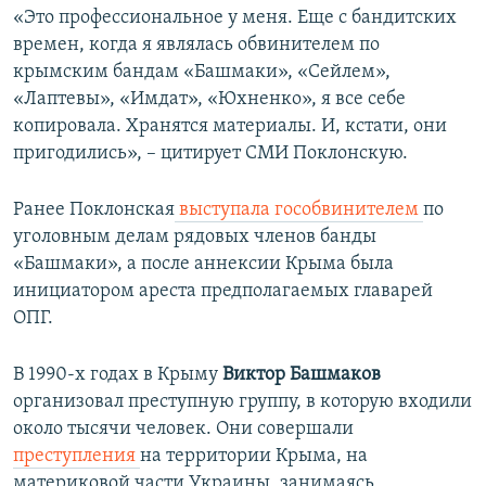
«Это профессиональное у меня. Еще с бандитских
времен, когда я являлась обвинителем по
крымским бандам «Башмаки», «Сейлем»,
«Лаптевы», «Имдат», «Юхненко», я все себе
копировала. Хранятся материалы. И, кстати, они
пригодились», – цитирует СМИ Поклонскую.
Ранее Поклонская
выступала гособвинителем
по
уголовным делам рядовых членов банды
«Башмаки», а после аннексии Крыма была
инициатором ареста предполагаемых главарей
ОПГ.
В 1990-х годах в Крыму
Виктор Башмаков
организовал преступную группу, в которую входили
около тысячи человек. Они совершали
преступления
на территории Крыма, на
материковой части Украины, занимаясь