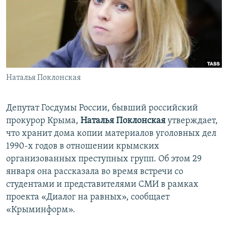
ПРИСОЕДИНЯЙТЕСЬ!
ПОБЕДИТЕЛЕЙ НЕ СУДЯТ?
КРЫМ.НЕПОКОРЕННЫЙ
ELIFBE
УКРАИНСКАЯ ПРОБЛЕМА КРЫМА
Все сайты RFE/RL
Наталья Поклонская
Депутат Госдумы России, бывший российский
прокурор Крыма,
Наталья Поклонская
утверждает,
что хранит дома копии материалов уголовных дел
1990-х годов в отношении крымских
организованных преступных групп. Об этом 29
января она рассказала во время встречи со
студентами и представителями СМИ в рамках
проекта «Диалог на равных», сообщает
«Крыминформ».