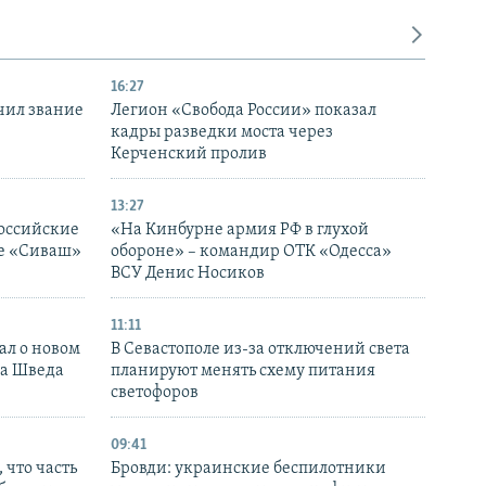
16:27
чил звание
Легион «Свобода России» показал
кадры разведки моста через
Керченский пролив
13:27
оссийские
«На Кинбурне армия РФ в глухой
ке «Сиваш»
обороне» – командир ОТК «Одесса»
ВСУ Денис Носиков
11:11
ал о новом
В Севастополе из-за отключений света
ка Шведа
планируют менять схему питания
светофоров
09:41
 что часть
Бровди: украинские беспилотники