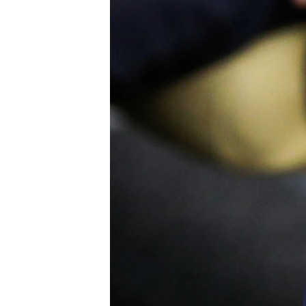
ПОБЕДИТЕЛЕЙ НЕ СУДЯТ?
КРЫМ.НЕПОКОРЕННЫЙ
ELIFBE
УКРАИНСКАЯ ПРОБЛЕМА КРЫМА