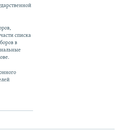
ударственной
оров,
 части списка
боров в
ональные
ове.
ионного
елей