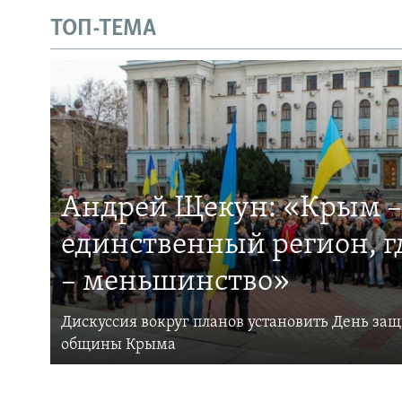
ТОП-ТЕМА
Андрей Щекун: «Крым –
единственный регион, 
– меньшинство»
Дискуссия вокруг планов установить День за
общины Крыма