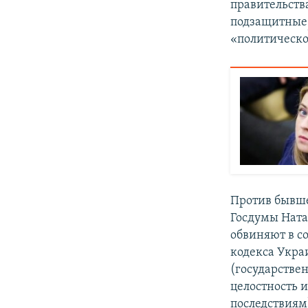
правительст
подзащитные
«политическо
Против бывше
Госдумы Ната
обвиняют в с
кодекса Украи
(государствен
целостность 
последствиям)