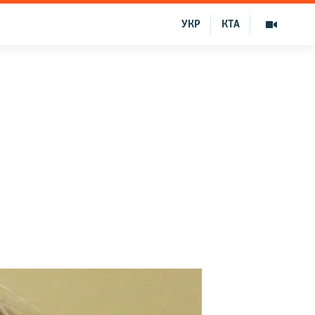
УКР
КТА