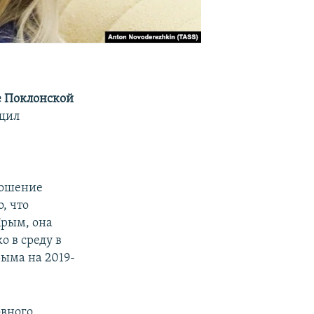
е Поклонской
бщил
ношение
, что
Крым, она
 в среду в
рыма на 2019-
овного