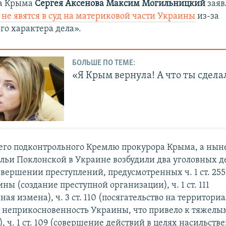
ва Крыма
Сергея Аксенова Максим Могильницкий
заяв
не явятся в суд на материковой части Украины
из-за
го характера дела».
БОЛЬШЕ ПО ТЕМЕ:
«Я Крым вернула! А что ты сдела
го подконтрольного Кремлю прокурора Крыма, а ныне
льи Поклонской в Украине возбудили два уголовных де
овершении преступлений, предусмотренных ч. 1 ст. 255
ны (создание преступной организации), ч. 1 ст. 111
ная измена), ч. 3 ст. 110 (посягательство на территор
и неприкосновенность Украины, что привело к тяжелы
, ч. 1 ст. 109 (совершение действий в целях насильств