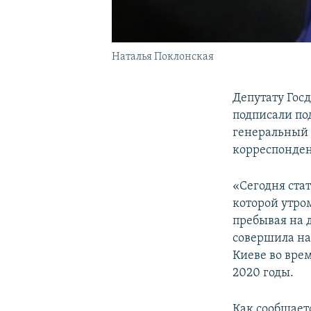
Наталья Поклонская
Депутату Гос
подписали по
генеральный
корреспонде
«Сегодня ста
которой утром
пребывая на 
совершила на
Киеве во вре
2020 годы.
Как сообщает