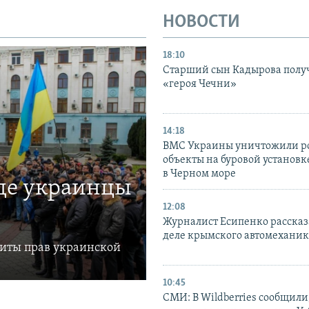
НОВОСТИ
18:10
Старший сын Кадырова полу
«героя Чечни»
14:18
ВМС Украины уничтожили р
объекты на буровой установ
в Черном море
где украинцы
12:08
Журналист Есипенко рассказ
деле крымского автомехани
щиты прав украинской
10:45
СМИ: В Wildberries сообщили,