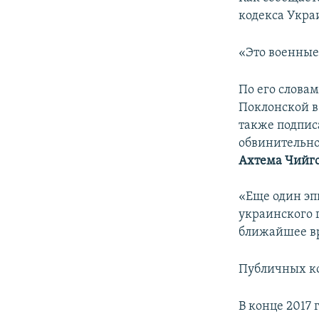
кодекса Укра
«Это военные
По его слова
Поклонской в
также подпис
обвинительно
Ахтема Чийг
«Еще один эп
украинского 
ближайшее вр
Публичных ко
В конце 2017 