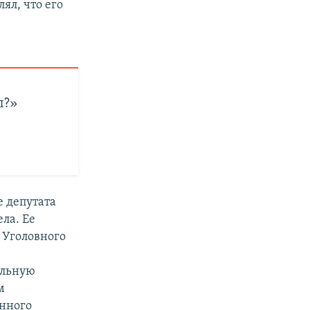
лял, что его
л?»
 депутата
ла. Ее
 Уголовного
иальную
м
енного