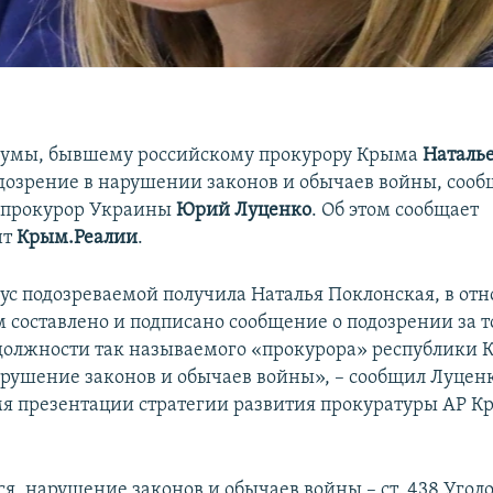
думы, бывшему российскому прокурору Крыма
Наталь
дозрение в нарушении законов и обычаев войны, соо
 прокурор Украины
Юрий Луценко
. Об этом сообщает
нт
Крым.Реалии
.
тус подозреваемой получила Наталья Поклонская, в от
 составлено и подписано сообщение о подозрении за то
должности так называемого «прокурора» республики 
рушение законов и обычаев войны», – сообщил Луценко
мя презентации стратегии развития прокуратуры АР К
ся, нарушение законов и обычаев войны – ст. 438 Угол