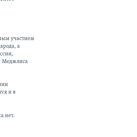
чным участием
арода, а
ссии,
я Меджлиса
нии
ся и в
а нет.