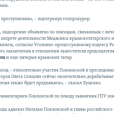
ины.
 преступления», – подчеркнул генпрокурор.
м, подозрение объявлено по эпизодам, связанным с ли
 запрете деятельности Меджлиса крымскотатарского н
анием, согласно Уголовно-процессуальному кодексу Ро
го заключения в отношении заместителя председател
оза
и еще пятерых крымских татар.
изод – относительно участия Поклонской в преследова
героя Олега Сенцова сейчас окончательно дорабатывает
емя также будет предъявлен», – сказал Луценко.
мментариев Поклонской по поводу заявления ГПУ пок
года адвокат Натальи Поклонской и главы российского