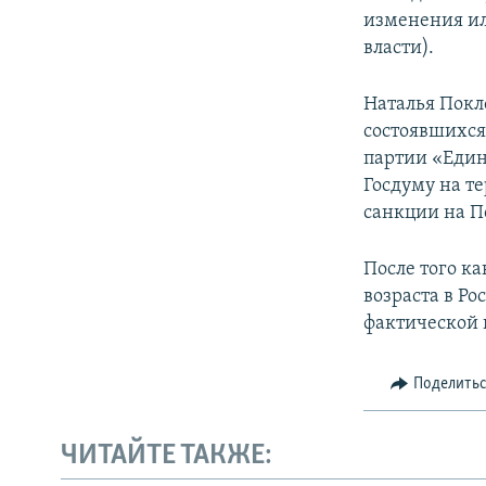
изменения ил
власти).
Наталья Покл
состоявшихся 
партии «Един
Госдуму на т
санкции на П
После того к
возраста в Ро
фактической 
Поделить
ЧИТАЙТЕ ТАКЖЕ: