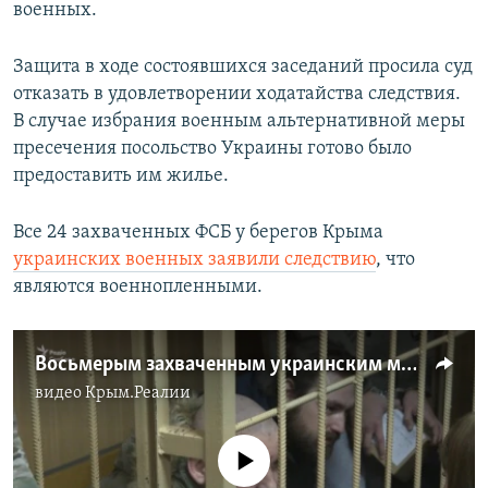
военных.
Защита в ходе состоявшихся заседаний просила суд
отказать в удовлетворении ходатайства следствия.
В случае избрания военным альтернативной меры
пресечения посольство Украины готово было
предоставить им жилье.
Все 24 захваченных ФСБ у берегов Крыма
украинских военных заявили следствию
, что
являются военнопленными. ​
Восьмерым захваченным украинским морякам продлили арест (видео)
видео
Крым.Реалии
No media source currently available