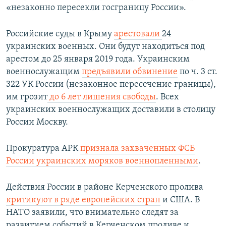
«незаконно пересекли госграницу России».
Российские суды в Крыму
арестовали
24
украинских военных. Они будут находиться под
арестом до 25 января 2019 года. Украинским
военнослужащим
предъявили обвинение
по ч. 3 ст.
322 УК России (незаконное пересечение границы),
им грозит
до 6 лет лишения свободы
. Всех
украинских военнослужащих доставили в столицу
России Москву.​
Прокуратура АРК
признала захваченных ФСБ
России украинских моряков военнопленными
.
Действия России в районе Керченского пролива
критикуют в ряде европейских стран
и США. В
НАТО заявили, что внимательно следят за
развитием событий в Керченском проливе и