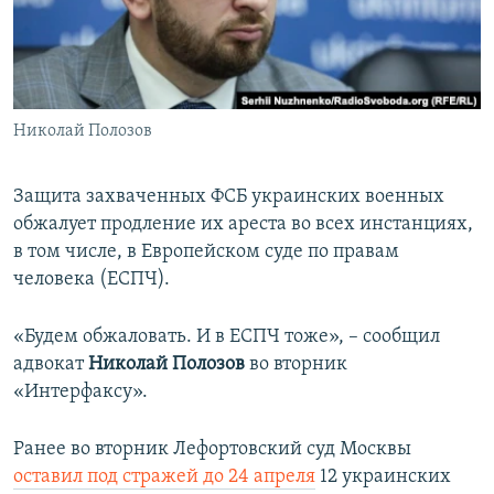
ПРИСОЕДИНЯЙТЕСЬ!
ПОБЕДИТЕЛЕЙ НЕ СУДЯТ?
КРЫМ.НЕПОКОРЕННЫЙ
ELIFBE
Николай Полозов
УКРАИНСКАЯ ПРОБЛЕМА КРЫМА
Все сайты RFE/RL
Защита захваченных ФСБ украинских военных
обжалует продление их ареста во всех инстанциях,
в том числе, в Европейском суде по правам
человека (ЕСПЧ).
«Будем обжаловать. И в ЕСПЧ тоже», – сообщил
адвокат
Николай Полозов
во вторник
«Интерфаксу».
Ранее во вторник Лефортовский суд Москвы
оставил под стражей до 24 апреля
12 украинских