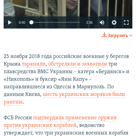
0:00
2:36
Загрузить
25 ноября 2018 года российские военные у берегов
Крыма
таранили
,
обстреляли и захватили
три
плавсредства ВМС Украины – катера «Бердянск» и
«Никополь» и буксир «Яны Капу» –
направлявшиеся из Одессы в Мариуполь. По
данным Киева,
шесть украинских моряков были
ранены
.
ФСБ России
подтвердила применение оружия
против украинских кораблей
, ведомство
утверждает, что три украинских военных корабля