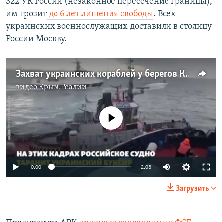
322 УК России (незаконное пересечение границы),
им грозит
до 6 лет лишения свободы
. Всех
украинских военнослужащих доставили в столицу
России Москву.​
Захват украинских кораблей у берегов Крыма. Как это было (видео)
видео
Крым.Реалии
No media source currently available
0:00
2:03
Загрузить