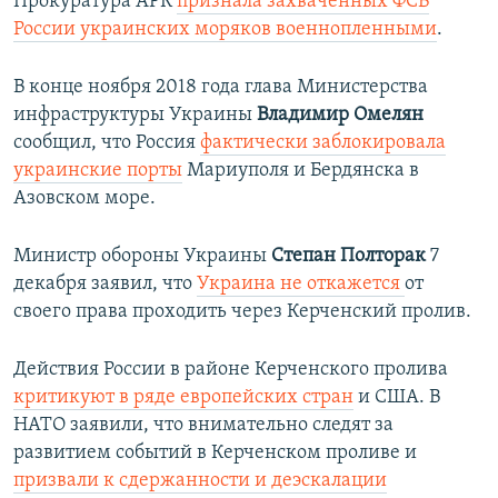
Прокуратура АРК
признала захваченных ФСБ
России украинских моряков военнопленными
.
В конце ноября 2018 года глава Министерства
инфраструктуры Украины
Владимир Омелян
сообщил, что Россия
фактически заблокировала
украинские порты
Мариуполя и Бердянска в
Азовском море.
Министр обороны Украины
Степан Полторак
7
декабря заявил, что
Украина не откажется
от
своего права проходить через Керченский пролив.
Действия России в районе Керченского пролива
критикуют в ряде европейских стран
и США. В
НАТО заявили, что внимательно следят за
развитием событий в Керченском проливе и
призвали к сдержанности и деэскалации