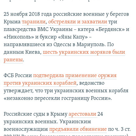
25 ноября 2018 года российские военные у берегов
Крыма
таранили
,
обстреляли и захватили
три
плавсредства ВМС Украины – катера «Бердянск» и
«Никополь» и буксир «Яны Капу» –
направлявшиеся из Одессы в Мариуполь. По
данным Киева,
шесть украинских моряков были
ранены
.
ФСБ России
подтвердила применение оружия
против украинских кораблей
, ведомство
утверждает, что три украинских военных корабля
«незаконно пересекли госграницу России».
Российские суды в Крыму
арестовали
24
украинских военных. Украинским
военнослужащим
предъявили обвинение
по ч. 3 ст.