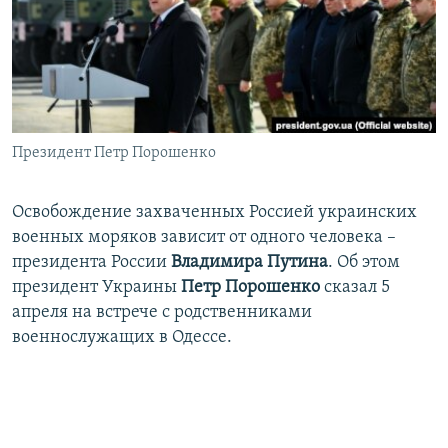
ПРИСОЕДИНЯЙТЕСЬ!
ПОБЕДИТЕЛЕЙ НЕ СУДЯТ?
КРЫМ.НЕПОКОРЕННЫЙ
ELIFBE
УКРАИНСКАЯ ПРОБЛЕМА КРЫМА
Все сайты RFE/RL
Президент Петр Порошенко
Освобождение захваченных Россией украинских
военных моряков зависит от одного человека –
президента России
Владимира Путина
. Об этом
президент Украины
Петр Порошенко
сказал 5
апреля на встрече с родственниками
военнослужащих в Одессе.