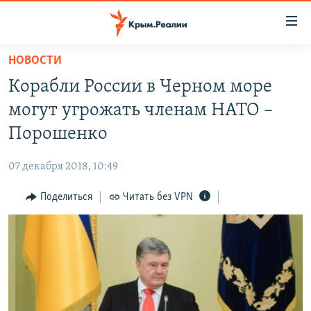
Доступность
ссылки
Вернуться
НОВОСТИ
к
НОВОСТИ
Корабли России в Черном море
основному
СПЕЦПРОЕКТЫ
содержанию
могут угрожать членам НАТО –
ВОДА
Вернутся
ГРУЗ 200
Порошенко
к
ИСТОРИЯ
КАРТА ВОЕННЫХ ОБЪЕКТОВ КРЫМА
главной
07 декабря 2018, 10:49
ЕЩЕ
11 ЛЕТ ОККУПАЦИИ КРЫМА. 11 ИСТОРИЙ СОПРОТИВЛЕНИЯ
навигации
Вернутся
Поделиться
Читать без VPN
РАДІО СВОБОДА
ИНТЕРАКТИВ
к
КАК ОБОЙТИ БЛОКИРОВКУ
ИНФОГРАФИКА
поиску
ТЕЛЕПРОЕКТ КРЫМ.РЕАЛИИ
Українською
СОВЕТЫ ПРАВОЗАЩИТНИКОВ
Qırımtatar
ПРОПАВШИЕ БЕЗ ВЕСТИ