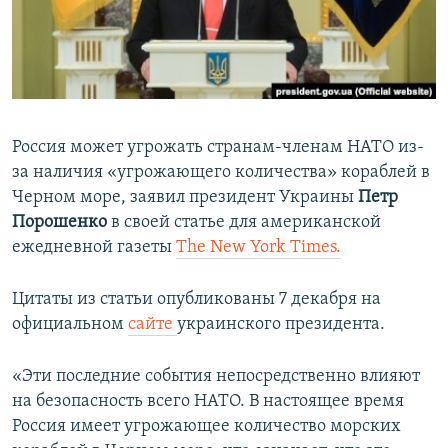
ПРИСОЕДИНЯЙТЕСЬ!
ПОБЕДИТЕЛЕЙ НЕ СУДЯТ?
КРЫМ.НЕПОКОРЕННЫЙ
ELIFBE
УКРАИНСКАЯ ПРОБЛЕМА КРЫМА
Россия может угрожать странам-членам НАТО из-
Все сайты RFE/RL
за наличия «угрожающего количества» кораблей в
Черном море, заявил президент Украины
Петр
Порошенко
в своей статье для американской
ежедневной газеты
The New York Times.
Цитаты из статьи опубликованы 7 декабря на
официальном
сайте
украинского президента.
«Эти последние события непосредственно влияют
на безопасность всего НАТО. В настоящее время
Россия имеет угрожающее количество морских