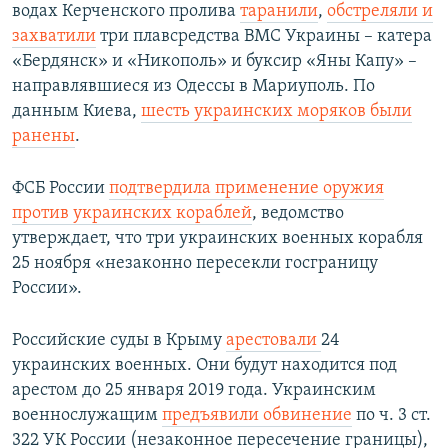
водах Керченского пролива
таранили
,
обстреляли и
захватили
три плавсредства ВМС Украины – катера
«Бердянск» и «Никополь» и буксир «Яны Капу» –
направлявшиеся из Одессы в Мариуполь. По
данным Киева,
шесть украинских моряков были
ранены
.
ФСБ России
подтвердила применение оружия
против украинских кораблей
, ведомство
утверждает, что три украинских военных корабля
25 ноября «незаконно пересекли госграницу
России».
Российские суды в Крыму
арестовали
24
украинских военных. Они будут находится под
арестом до 25 января 2019 года. Украинским
военнослужащим
предъявили обвинение
по ч. 3 ст.
322 УК России (незаконное пересечение границы),