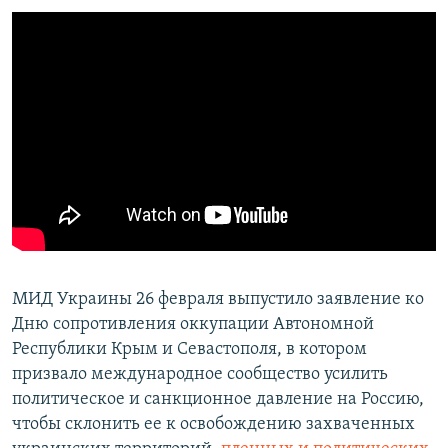
МИД Украины 26 февраля выпустило заявление ко
Дню сопротивления оккупации Автономной
Республики Крым и Севастополя, в котором
призвало международное сообщество усилить
политическое и санкционное давление на Россию,
чтобы склонить ее к освобождению захваченных