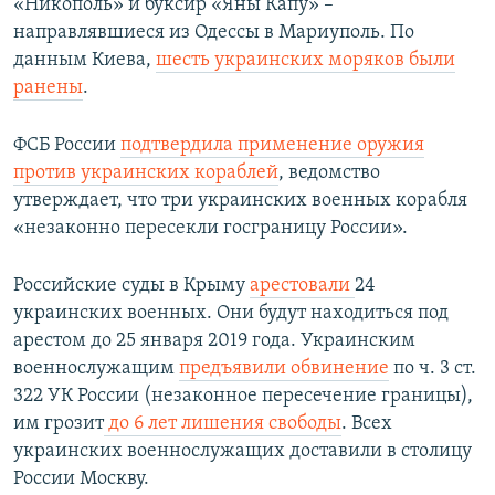
«Никополь» и буксир «Яны Капу» –
направлявшиеся из Одессы в Мариуполь. По
данным Киева,
шесть украинских моряков были
ранены
.
ФСБ России
подтвердила применение оружия
против украинских кораблей
, ведомство
утверждает, что три украинских военных корабля
«незаконно пересекли госграницу России».
Российские суды в Крыму
арестовали
24
украинских военных. Они будут находиться под
арестом до 25 января 2019 года. Украинским
военнослужащим
предъявили обвинение
по ч. 3 ст.
322 УК России (незаконное пересечение границы),
им грозит
до 6 лет лишения свободы
. Всех
украинских военнослужащих доставили в столицу
России Москву.​