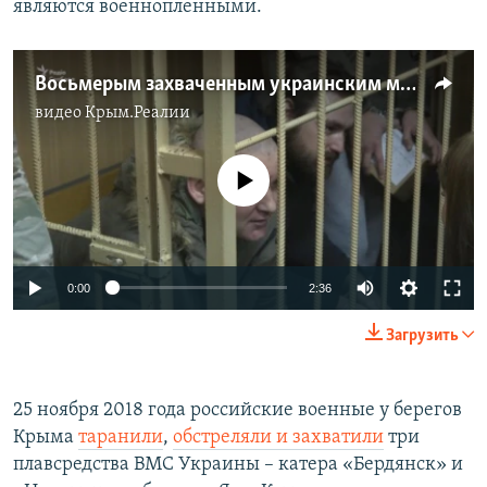
являются военнопленными. ​
Восьмерым захваченным украинским морякам продлили арест (видео)
видео
Крым.Реалии
No media source currently available
0:00
2:36
Загрузить
25 ноября 2018 года российские военные у берегов
Крыма
таранили
,
обстреляли и захватили
три
плавсредства ВМС Украины – катера «Бердянск» и