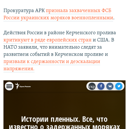
Прокуратура АРК
признала захваченных ФСБ
России украинских моряков военнопленными
.
Действия России в районе Керченского пролива
критикуют в ряде европейских стран
и США. В
НАТО заявили, что внимательно следят за
развитием событий в Керченском проливе и
призвали к сдержанности и деэскалации
напряжения.