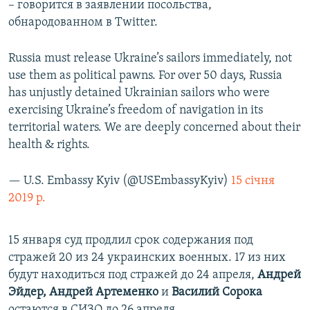
– говорится в заявлении посольства,
обнародованном в Twitter.
Russia must release Ukraine’s sailors immediately, not
use them as political pawns. For over 50 days, Russia
has unjustly detained Ukrainian sailors who were
exercising Ukraine’s freedom of navigation in its
territorial waters. We are deeply concerned about their
health & rights.
— U.S. Embassy Kyiv (@USEmbassyKyiv)
15 січня
2019 р.
15 января суд продлил срок содержания под
стражей 20 из 24 украинских военных.​ 17 из них
будут находиться под стражей до 24 апреля,
Андрей
Эйдер, Андрей Артеменко
и
Василий Сорока
остаются в СИЗО до 26 апреля.