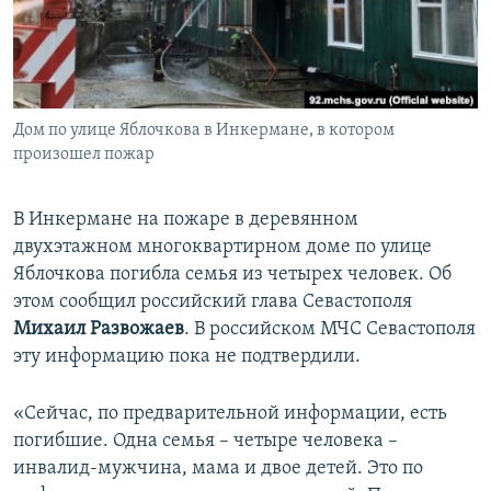
ПРИСОЕДИНЯЙТЕСЬ!
ПОБЕДИТЕЛЕЙ НЕ СУДЯТ?
КРЫМ.НЕПОКОРЕННЫЙ
ELIFBE
Дом по улице Яблочкова в Инкермане, в котором
УКРАИНСКАЯ ПРОБЛЕМА КРЫМА
произошел пожар
Все сайты RFE/RL
В Инкермане на пожаре в деревянном
двухэтажном многоквартирном доме по улице
Яблочкова погибла семья из четырех человек. Об
этом сообщил российский глава Севастополя
Михаил Развожаев
. В российском МЧС Севастополя
эту информацию пока не подтвердили.
«Сейчас, по предварительной информации, есть
погибшие. Одна семья – четыре человека –
инвалид-мужчина, мама и двое детей. Это по