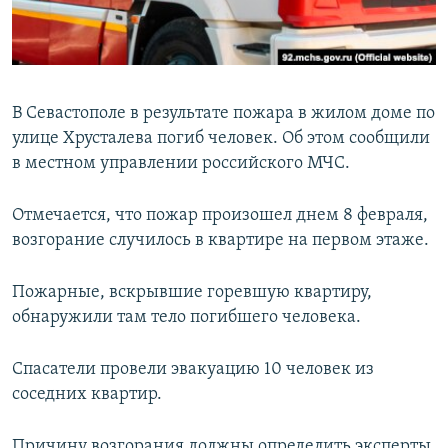
ПРИСОЕДИНЯЙТЕСЬ!
ПОБЕДИТЕЛЕЙ НЕ СУДЯТ?
КРЫМ.НЕПОКОРЕННЫЙ
ELIFBE
В Севастополе в результате пожара в жилом доме по
УКРАИНСКАЯ ПРОБЛЕМА КРЫМА
улице Хрусталева погиб человек. Об этом сообщили
Все сайты RFE/RL
в местном управлении российского МЧС.
Отмечается, что пожар произошел днем 8 февраля,
возгорание случилось в квартире на первом этаже.
Пожарные, вскрывшие горевшую квартиру,
обнаружили там тело погибшего человека.
Спасатели провели эвакуацию 10 человек из
соседних квартир.
Причину возгорания должны определить эксперты,