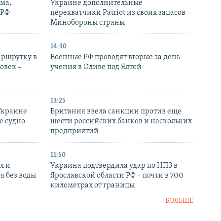
ма,
Украине дополнительные
 РФ
перехватчики Patriot из своих запасов –
Минобороны страны
14:30
аршрутку в
Военные РФ проводят вторые за день
овек –
учения в Оливе под Ялтой
13:25
Украине
Британия ввела санкции против еще
е судно
шести российских банков и нескольких
предприятий
11:50
л и
Украина подтвердила удар по НПЗ в
я без воды
Ярославской области РФ – почти в 700
километрах от границы
БОЛЬШЕ