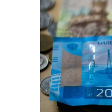
ПОБЕДИТЕЛЕЙ НЕ СУДЯТ?
КРЫМ.НЕПОКОРЕННЫЙ
ELIFBE
УКРАИНСКАЯ ПРОБЛЕМА КРЫМА