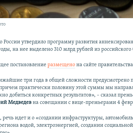
ото
о России утвердило программу развития аннексирова
годы, на нее выделено 310 млрд рублей из российского
ющее постановление
размещено
на сайте правительства
лижайшие три года в общей сложности предусмотрено п
 причем практически половину этой суммы мы направ
ужно добиться конкретных результатов», – сказал пре
ий Медведев
на совещании с вице-премьерами 4 февр
, речь идет и о «создании инфраструктуры, автомобил
региона водой, электроэнергией, создании социально
ры».