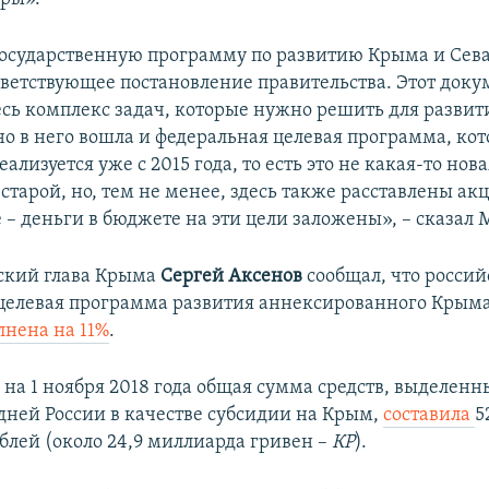
государственную программу по развитию Крыма и Сева
тветствующее постановление правительства. Этот доку
есь комплекс задач, которые нужно решить для развит
но в него вошла и федеральная целевая программа, кот
ализуется уже с 2015 года, то есть это не какая-то нова
тарой, но, тем не менее, здесь также расставлены ак
 – деньги в бюджете на эти цели заложены», – сказал 
ский глава Крыма
Сергей Аксенов
сообщал, что россий
целевая программа развития аннексированного Крыма 
лнена на 11%
.
 на 1 ноября 2018 года общая сумма средств, выделенн
дней России в качестве субсидии на Крым,
составила
5
блей (около 24,9 миллиарда гривен –
КР
).