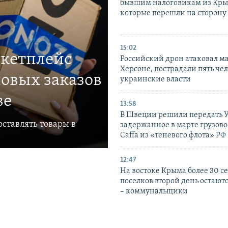
бывшим налоговикам из Кры
которые перешли на сторону
15:02
ркетплейс
Российский дрон атаковал м
Херсоне, пострадали пять чел
овых заказов
украинские власти
ве
13:58
В Швеции решили передать 
ставлять товары в
задержанное в марте грузово
Caffa из «теневого флота» РФ
12:47
На востоке Крыма более 30 се
поселков второй день остаютс
– коммунальщики