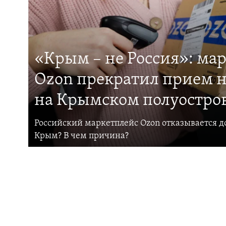
«Крым – не Россия»: ма
Ozon прекратил прием н
на Крымском полуостро
Российский маркетплейс Ozon отказывается до
Крым? В чем причина?