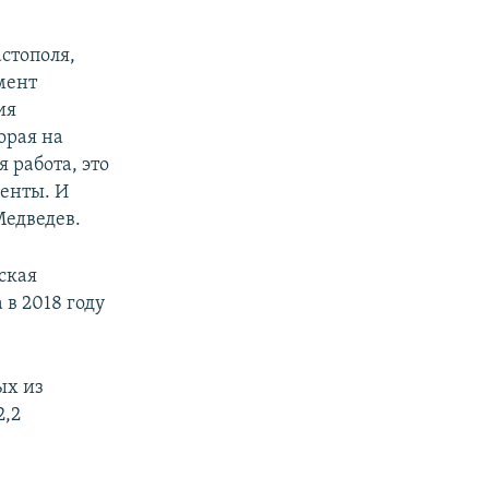
стополя,
мент
ия
орая на
я работа, это
центы. И
Медведев.
ская
в 2018 году
ых из
2,2