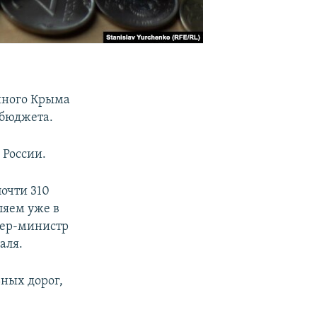
нного Крыма
 бюджета.
 России.
очти 310
ляем уже в
мьер-министр
аля.
ьных дорог,
й