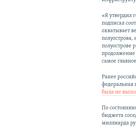
«Я утвердил 
подписал соо
охватывает в
полуострова, 
полуострове ре
продолжение с
самое главное
Ранее россий
федеральная 
была не выпо
По состоянию
бюджета сосе
миллиарда ру