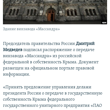
ПРИСОЕДИНЯЙТЕСЬ!
ПОБЕДИТЕЛЕЙ НЕ СУДЯТ?
КРЫМ.НЕПОКОРЕННЫЙ
ELIFBE
Здание винзавода «Массандра»
УКРАИНСКАЯ ПРОБЛЕМА КРЫМА
Все сайты RFE/RL
Председатель правительства России
Дмитрий
Медведев
подписал распоряжение о передаче
винзавода «Массандра» из российской
федеральной в собственность Крыма. Документ
размещен на официальном портале правовой
информации.
«Принять предложение управления делами
президента России о передаче в государственную
собственность Крыма федерального
государственного унитарного предприятия «ПАО