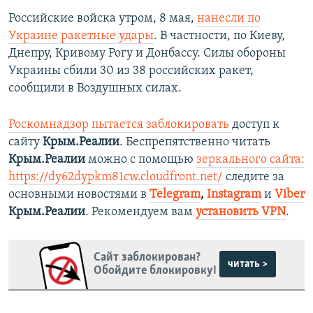
Российские войска утром, 8 мая,
нанесли по
Украине ракетные удары
. В частности, по Киеву,
Днепру, Кривому Рогу и Донбассу. Силы обороны
Украины сбили 30 из 38 российских ракет,
сообщили в Воздушных силах.
Роскомнадзор пытается заблокировать
доступ к
сайту
Крым.Реалии
. Беспрепятственно читать
Крым.Реалии
можно с помощью
зеркального сайта:
https://dy62dypkm81cw.cloudfront.net/
следите за
основными новостями в
Telegram
,
Instagram
и
Viber
Крым.Реалии
. Рекомендуем вам
установить VPN
.
Сайт заблокирован?
читать >
Обойдите блокировку!