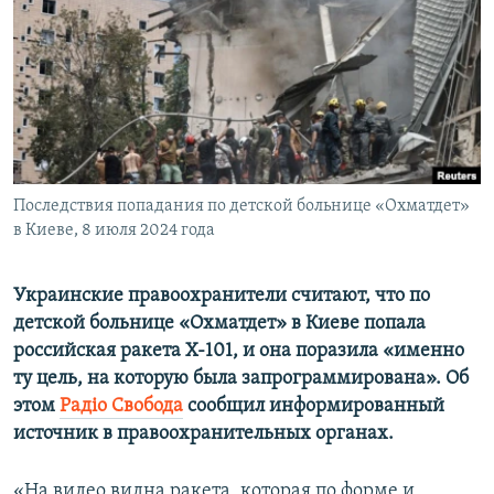
ПРИСОЕДИНЯЙТЕСЬ!
ПОБЕДИТЕЛЕЙ НЕ СУДЯТ?
КРЫМ.НЕПОКОРЕННЫЙ
ELIFBE
УКРАИНСКАЯ ПРОБЛЕМА КРЫМА
Все сайты RFE/RL
Последствия попадания по детской больнице «Охматдет»
в Киеве, 8 июля 2024 года
Украинские правоохранители считают, что по
детской больнице «Охматдет» в Киеве попала
российская ракета Х-101, и она поразила «именно
ту цель, на которую была запрограммирована». Об
этом
Радіо Свобода
сообщил информированный
источник в правоохранительных органах.
«На видео видна ракета, которая по форме и