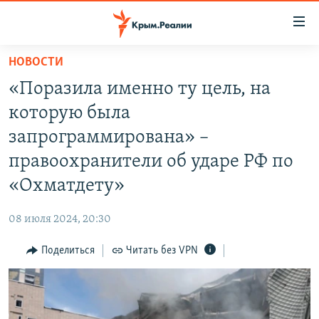
Доступность
ссылки
Вернуться
НОВОСТИ
к
НОВОСТИ
«Поразила именно ту цель, на
основному
СПЕЦПРОЕКТЫ
содержанию
которую была
ВОДА
Вернутся
ГРУЗ 200
запрограммирована» –
к
ИСТОРИЯ
КАРТА ВОЕННЫХ ОБЪЕКТОВ КРЫМА
правоохранители об ударе РФ по
главной
ЕЩЕ
11 ЛЕТ ОККУПАЦИИ КРЫМА. 11 ИСТОРИЙ СОПРОТИВЛЕНИЯ
навигации
«Охматдету»
Вернутся
РАДІО СВОБОДА
ИНТЕРАКТИВ
к
08 июля 2024, 20:30
КАК ОБОЙТИ БЛОКИРОВКУ
ИНФОГРАФИКА
поиску
Поделиться
Читать без VPN
ТЕЛЕПРОЕКТ КРЫМ.РЕАЛИИ
Українською
СОВЕТЫ ПРАВОЗАЩИТНИКОВ
Qırımtatar
ПРОПАВШИЕ БЕЗ ВЕСТИ