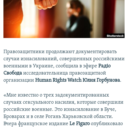
ПРИСОЕДИНЯЙТЕСЬ!
ПОБЕДИТЕЛЕЙ НЕ СУДЯТ?
КРЫМ.НЕПОКОРЕННЫЙ
ELIFBE
УКРАИНСКАЯ ПРОБЛЕМА КРЫМА
Все сайты RFE/RL
Правозащитники продолжают документировать
случаи изнасилований, совершенных российскими
военными в Украине, сообщила в эфире
Радіо
Свобода
исследовательница правозащитной
организации
Human Rights Watch Юлия Горбунова
.
«Мне известно о трех задокументированных
случаях сексуального насилия, которые совершили
российские военные. Это изнасилование в Буче,
Броварах и в селе Рогань Харьковской области.
Вчера французское издание
Le Figaro
опубликовало