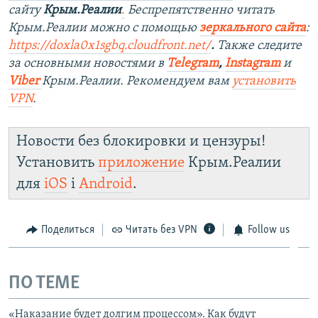
сайту
Крым.Реалии
.
Беспрепятственно читать
Крым.Реалии можно с помощью
зеркального сайта
:
https://doxla0x1sgbq.cloudfront.net/
.
Также следите
за основными новостями в
Telegram
,
Instagram
и
Viber
Крым.Реалии. Рекомендуем вам
установить
VPN
.
Новости без блокировки и цензуры!
Установить
приложение
Крым.Реалии
для
iOS
і
Android
.
Поделиться
Читать без VPN
Follow us
ПО ТЕМЕ
«Наказание будет долгим процессом». Как будут