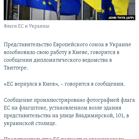
ПРИСОЕДИНЯЙТЕСЬ!
ПОБЕДИТЕЛЕЙ НЕ СУДЯТ?
КРЫМ.НЕПОКОРЕННЫЙ
Флаги ЕС и Украины
ELIFBE
УКРАИНСКАЯ ПРОБЛЕМА КРЫМА
Представительство Европейского союза в Украине
Все сайты RFE/RL
возобновило свою работу в Киеве, говорится в
сообщении дипломатического ведомства в
Твиттере.
«ЕС вернулся в Киев», – говорится в сообщении.
Сообщение проиллюстрировано фотографией флага
ЕС на флагштоке, установленном возле здания
представительства на улице Владимирской, 101, в
украинской столице.