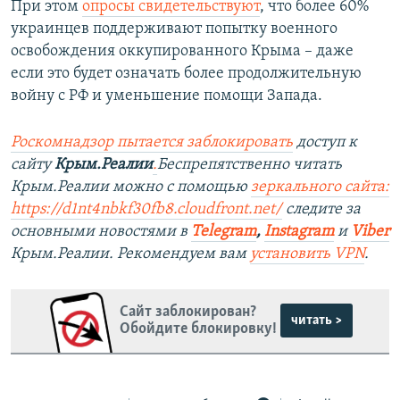
При этом
опросы свидетельствуют
, что более 60%
украинцев поддерживают попытку военного
освобождения оккупированного Крыма – даже
если это будет означать более продолжительную
войну с РФ и уменьшение помощи Запада.
Роскомнадзор пытается заблокировать
доступ к
сайту
Крым.Реалии
.
Беспрепятственно читать
Крым.Реалии можно с помощью
зеркального сайта:
https://d1nt4nbkf30fb8.cloudfront.net/
следите за
основными новостями в
Telegram
,
Instagram
и
Viber
Крым.Реалии. Рекомендуем вам
установить VPN
.
Сайт заблокирован?
читать >
Обойдите блокировку!