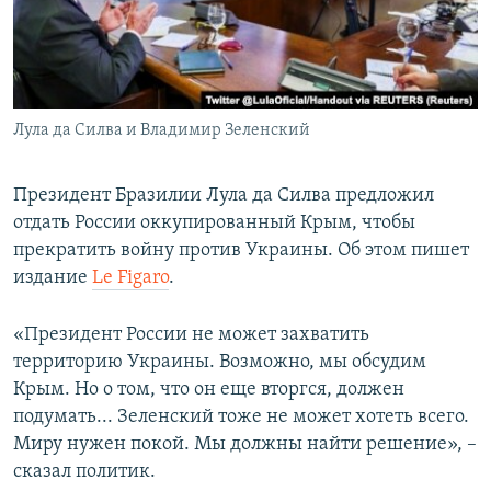
ПРИСОЕДИНЯЙТЕСЬ!
ПОБЕДИТЕЛЕЙ НЕ СУДЯТ?
КРЫМ.НЕПОКОРЕННЫЙ
ELIFBE
Лула да Силва и Владимир Зеленский
УКРАИНСКАЯ ПРОБЛЕМА КРЫМА
Все сайты RFE/RL
Президент Бразилии Лула да Силва предложил
отдать России оккупированный Крым, чтобы
прекратить войну против Украины. Об этом пишет
издание
Le Figaro
.
«Президент России не может захватить
территорию Украины. Возможно, мы обсудим
Крым. Но о том, что он еще вторгся, должен
подумать... Зеленский тоже не может хотеть всего.
Миру нужен покой. Мы должны найти решение», –
сказал политик.