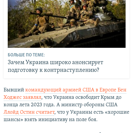
БОЛЬШЕ ПО ТЕМЕ:
Зачем Украина широко анонсирует
подготовку к контрнаступлению?
Бывший
командующий армией США в Европе Бен
Ходжес заявлял
, что Украина освободит Крым до
конца лета 2023 года. А министр обороны США
Ллойд Остин считает
, что у Украины есть «хорошие
шансы» взять инициативу на поле боя.