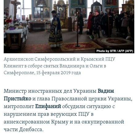
ПРИСОЕДИНЯЙТЕСЬ!
ПОБЕДИТЕЛЕЙ НЕ СУДЯТ?
КРЫМ.НЕПОКОРЕННЫЙ
ELIFBE
УКРАИНСКАЯ ПРОБЛЕМА КРЫМА
Все сайты RFE/RL
Архиепископ Симферопольский и Крымский ПЦУ
Климент в соборе святых Владимира и Ольги в
Симферополе, 15 февраля 2019 года
Министр иностранных дел Украины
Вадим
Пристайко
и глава Православной церкви Украины,
митрополит
Епифаний
обсудили ситуацию с
нарушением прав верующих ПЦУ в
аннексированном Крыму и на оккупированной
части Донбасса.