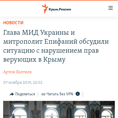
Доступность
ссылки
Вернуться
НОВОСТИ
к
НОВОСТИ
Глава МИД Украины и
основному
СПЕЦПРОЕКТЫ
содержанию
митрополит Епифаний обсудили
ВОДА
Вернутся
ГРУЗ 200
ситуацию с нарушением прав
к
ИСТОРИЯ
КАРТА ВОЕННЫХ ОБЪЕКТОВ КРЫМА
верующих в Крыму
главной
ЕЩЕ
11 ЛЕТ ОККУПАЦИИ КРЫМА. 11 ИСТОРИЙ СОПРОТИВЛЕНИЯ
навигации
Артем Лаптиев
Вернутся
РАДІО СВОБОДА
ИНТЕРАКТИВ
к
07 ноября 2019, 22:52
КАК ОБОЙТИ БЛОКИРОВКУ
ИНФОГРАФИКА
поиску
Поделиться
Читать без VPN
ТЕЛЕПРОЕКТ КРЫМ.РЕАЛИИ
Українською
СОВЕТЫ ПРАВОЗАЩИТНИКОВ
Qırımtatar
ПРОПАВШИЕ БЕЗ ВЕСТИ