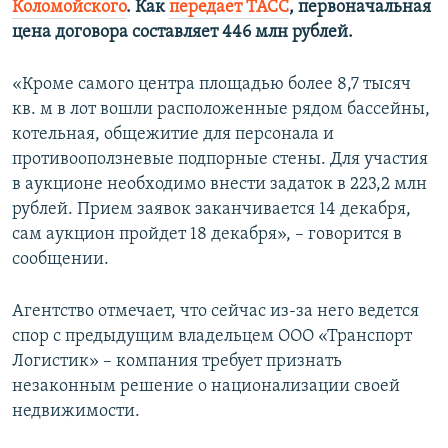
Коломойского
. Как
передает ТАСС
, первоначальная
ПРИСОЕДИНЯЙТЕСЬ!
ПОБЕДИТЕЛЕЙ НЕ СУДЯТ?
цена договора составляет 446 млн рублей.
КРЫМ.НЕПОКОРЕННЫЙ
«Кроме самого центра площадью более 8,7 тысяч
ELIFBE
кв. м в лот вошли расположенные рядом бассейны,
УКРАИНСКАЯ ПРОБЛЕМА КРЫМА
котельная, общежитие для персонала и
Все сайты RFE/RL
противооползневые подпорные стены. Для участия
в аукционе необходимо внести задаток в 223,2 млн
рублей. Прием заявок заканчивается 14 декабря,
сам аукцион пройдет 18 декабря», – говорится в
сообщении.
Агентство отмечает, что сейчас из-за него ведется
спор с предыдущим владельцем ООО «Транспорт
Логистик» – компания требует признать
незаконным решение о национализации своей
недвижимости.