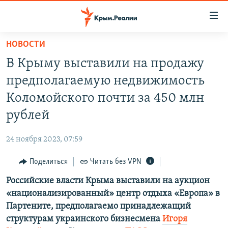
Доступность
ссылки
Вернуться
НОВОСТИ
к
НОВОСТИ
В Крыму выставили на продажу
основному
СПЕЦПРОЕКТЫ
содержанию
предполагаемую недвижимость
ВОДА
Вернутся
ГРУЗ 200
Коломойского почти за 450 млн
к
ИСТОРИЯ
КАРТА ВОЕННЫХ ОБЪЕКТОВ КРЫМА
рублей
главной
ЕЩЕ
11 ЛЕТ ОККУПАЦИИ КРЫМА. 11 ИСТОРИЙ СОПРОТИВЛЕНИЯ
навигации
24 ноября 2023, 07:59
Вернутся
РАДІО СВОБОДА
ИНТЕРАКТИВ
к
Поделиться
Читать без VPN
КАК ОБОЙТИ БЛОКИРОВКУ
ИНФОГРАФИКА
поиску
Российские власти Крыма выставили на аукцион
ТЕЛЕПРОЕКТ КРЫМ.РЕАЛИИ
Українською
«национализированный» центр отдыха «Европа» в
СОВЕТЫ ПРАВОЗАЩИТНИКОВ
Партените, предполагаемо принадлежащий
Qırımtatar
структурам украинского бизнесмена
Игоря
ПРОПАВШИЕ БЕЗ ВЕСТИ