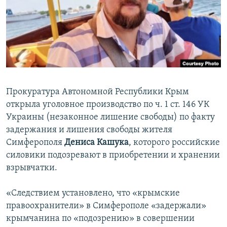
ПРИСОЕДИНЯЙТЕСЬ!
ПОБЕДИТЕЛЕЙ НЕ СУДЯТ?
КРЫМ.НЕПОКОРЕННЫЙ
ELIFBE
УКРАИНСКАЯ ПРОБЛЕМА КРЫМА
Все сайты RFE/RL
Прокуратура Автономной Республики Крым
открыла уголовное производство по ч. 1 ст. 146 УК
Украины (незаконное лишение свободы) по факту
задержания и лишения свободы жителя
Симферополя
Дениса Кашука
, которого российские
силовики подозревают в приобретении и хранении
взрывчатки.
«Следствием установлено, что «крымские
правоохранители» в Симферополе «задержали»
крымчанина по «подозрению» в совершении