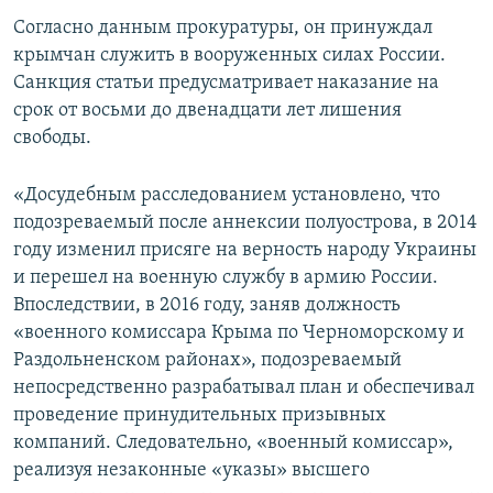
ПРИСОЕДИНЯЙТЕСЬ!
ПОБЕДИТЕЛЕЙ НЕ СУДЯТ?
Согласно данным прокуратуры, он принуждал
крымчан служить в вооруженных силах России.
КРЫМ.НЕПОКОРЕННЫЙ
Санкция статьи предусматривает наказание на
ELIFBE
срок от восьми до двенадцати лет лишения
свободы.
УКРАИНСКАЯ ПРОБЛЕМА КРЫМА
Все сайты RFE/RL
«Досудебным расследованием установлено, что
подозреваемый после аннексии полуострова, в 2014
году изменил присяге на верность народу Украины
и перешел на военную службу в армию России.
Впоследствии, в 2016 году, заняв должность
«военного комиссара Крыма по Черноморскому и
Раздольненском районах», подозреваемый
непосредственно разрабатывал план и обеспечивал
проведение принудительных призывных
компаний. Следовательно, «военный комиссар»,
реализуя незаконные «указы» высшего