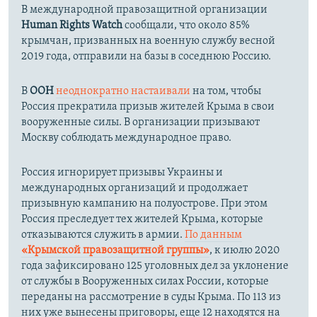
В международной правозащитной организации
Human Rights Watch
сообщали, что около 85%
крымчан, призванных на военную службу весной
2019 года, отправили на базы в соседнюю Россию.
В
ООН
неоднократно настаивали
на том, чтобы
Россия прекратила призыв жителей Крыма в свои
вооруженные силы. В организации призывают
Москву соблюдать международное право.
Россия игнорирует призывы Украины и
международных организаций и продолжает
призывную кампанию на полуострове. При этом
Россия преследует тех жителей Крыма, которые
отказываются служить в армии.
По данным
«Крымской правозащитной группы»
, к июлю 2020
года зафиксировано 125 уголовных дел за уклонение
от службы в Вооруженных силах России, которые
переданы на рассмотрение в суды Крыма. По 113 из
них уже вынесены приговоры, еще 12 находятся на