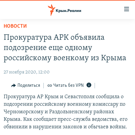
Доступность
ссылки
Вернуться
НОВОСТИ
к
НОВОСТИ
Прокуратура АРК объявила
основному
СПЕЦПРОЕКТЫ
содержанию
подозрение еще одному
ВОДА
Вернутся
ГРУЗ 200
российскому военкому из Крыма
к
ИСТОРИЯ
КАРТА ВОЕННЫХ ОБЪЕКТОВ КРЫМА
главной
27 ноября 2020, 12:00
ЕЩЕ
11 ЛЕТ ОККУПАЦИИ КРЫМА. 11 ИСТОРИЙ СОПРОТИВЛЕНИЯ
навигации
Вернутся
Поделиться
Читать без VPN
РАДІО СВОБОДА
ИНТЕРАКТИВ
к
Прокуратура АР Крым и Севастополя сообщила о
КАК ОБОЙТИ БЛОКИРОВКУ
ИНФОГРАФИКА
поиску
подозрении российскому военному комиссару по
ТЕЛЕПРОЕКТ КРЫМ.РЕАЛИИ
Черноморскому и Раздольненскому районах
Українською
Крыма. Как сообщает пресс-служба ведомства, его
СОВЕТЫ ПРАВОЗАЩИТНИКОВ
Qırımtatar
обвинили в нарушении законов и обычаев войны.
ПРОПАВШИЕ БЕЗ ВЕСТИ