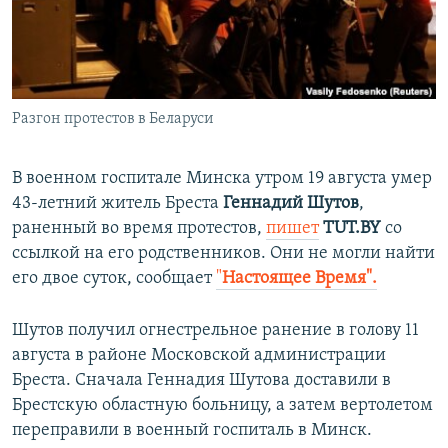
ПРИСОЕДИНЯЙТЕСЬ!
ПОБЕДИТЕЛЕЙ НЕ СУДЯТ?
КРЫМ.НЕПОКОРЕННЫЙ
ELIFBE
Разгон протестов в Беларуси
УКРАИНСКАЯ ПРОБЛЕМА КРЫМА
Все сайты RFE/RL
В военном госпитале Минска утром 19 августа умер
43-летний житель Бреста
Геннадий Шутов
,
раненный во время протестов,
пишет
TUT.BY
со
ссылкой на его родственников. Они не могли найти
его двое суток, сообщает
"
Настоящее Время".
Шутов получил огнестрельное ранение в голову 11
августа в районе Московской администрации
Бреста. Сначала Геннадия Шутова доставили в
Брестскую областную больницу, а затем вертолетом
переправили в военный госпиталь в Минск.