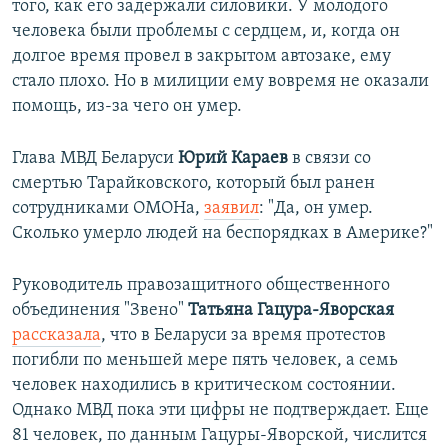
ы
у
того, как его задержали силовики. У молодого
д
ю
человека были проблемы с сердцем, и, когда он
у
щ
долгое время провел в закрытом автозаке, ему
щ
и
стало плохо. Но в милиции ему вовремя не оказали
и
й
помощь, из-за чего он умер.
й
с
с
л
Глава МВД Беларуси
Юрий Караев
в связи со
л
а
смертью Тарайковского, который был ранен
а
й
сотрудниками ОМОНа,
заявил
: "Да, он умер.
й
д
Сколько умерло людей на беспорядках в Америке?"
д
Руководитель правозащитного общественного
объединения "Звено"
Татьяна Гацура-Яворская
рассказала
, что в Беларуси за время протестов
погибли по меньшей мере пять человек, а семь
человек находились в критическом состоянии.
Однако МВД пока эти цифры не подтверждает. Еще
81 человек, по данным Гацуры-Яворской, числится