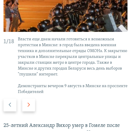
Власти еще днем начали готовиться к возможным
1/18
протестам в Минске: в город была введена военная
техника и дополнительные отряды ОМОНа. К закрытию
участков в Минске перекрыли центральные улицы и
закрыли станции метро в центре города. Также в
Минске и других городах Беларуси весь день выборов
"глушили" интернет.
Демонстранты вечером 9 августа в Минске на проспекте
Победителей
П
С
р
л
е
е
д
д
25-летний Александр Вихор умер в Гомеле после