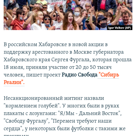
ПРИСОЕДИНЯЙТЕСЬ!
ПОБЕДИТЕЛЕЙ НЕ СУДЯТ?
КРЫМ.НЕПОКОРЕННЫЙ
ELIFBE
УКРАИНСКАЯ ПРОБЛЕМА КРЫМА
В российском Хабаровске в новой акции в
Все сайты RFE/RL
поддержку арестованного в Москве губернатора
Хабаровского края Сергея Фургала, которая прошла
18 июля, приняли участие от 20 до 50 тысяч
человек, пишет проект
Радио Свобода
"Сибирь
Реалии".
Несанкционированный митинг назвали
"кормлением голубей". У многих были в руках
плакаты с лозунгами: "Я/Мы - Дальний Восток",
"Свободу Фургалу", "Перемен требуют наши
сердца", у некоторых были футболки с такими же