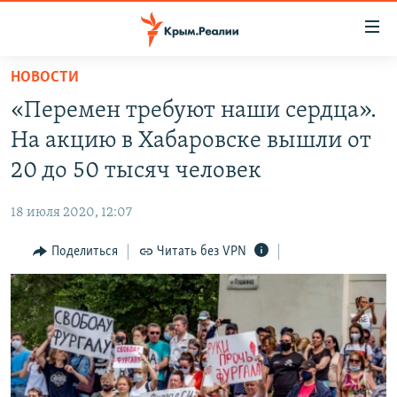
Доступность
ссылки
Вернуться
НОВОСТИ
к
НОВОСТИ
«Перемен требуют наши сердца».
основному
СПЕЦПРОЕКТЫ
содержанию
На акцию в Хабаровске вышли от
ВОДА
Вернутся
ГРУЗ 200
20 до 50 тысяч человек
к
ИСТОРИЯ
КАРТА ВОЕННЫХ ОБЪЕКТОВ КРЫМА
главной
18 июля 2020, 12:07
ЕЩЕ
11 ЛЕТ ОККУПАЦИИ КРЫМА. 11 ИСТОРИЙ СОПРОТИВЛЕНИЯ
навигации
Вернутся
Поделиться
Читать без VPN
РАДІО СВОБОДА
ИНТЕРАКТИВ
к
КАК ОБОЙТИ БЛОКИРОВКУ
ИНФОГРАФИКА
поиску
ТЕЛЕПРОЕКТ КРЫМ.РЕАЛИИ
Українською
СОВЕТЫ ПРАВОЗАЩИТНИКОВ
Qırımtatar
ПРОПАВШИЕ БЕЗ ВЕСТИ