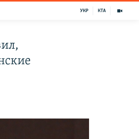
УКР
КТА
ил,
нские