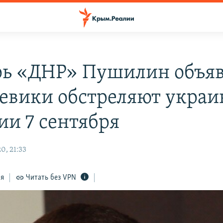
рь «ДНР» Пушилин объяв
оевики обстреляют украи
ии 7 сентября
0, 21:33
ся
Читать без VPN