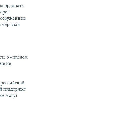
, координаты
терег
 Вооруженные
 с червями
сть о «полном
ые не
 российской
ой поддержке
ссе могут