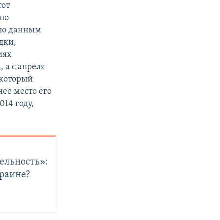
тот
(по
 по данным
дки,
иях
 а с апреля
 который
ее место его
014 году,
ельность»:
краине?