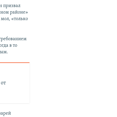
н призвал
анном районе»
 мол, «только
 требованием
гда в то
ным.
:
 от
варей