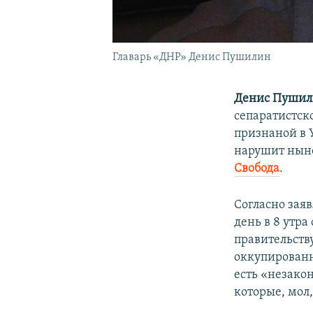
Главарь «ДНР» Денис Пушилин
Денис Пуши
сепаратистск
признаной в У
нарушит нын
Свобода
.
Согласно зая
день в 8 утр
правительств
оккупированн
есть «незако
которые, мол