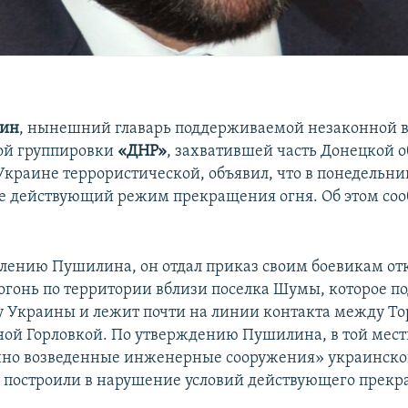
лин
, нынешний главарь поддерживаемой незаконной 
ой группировки
«ДНР»
, захватившей часть Донецкой о
краине террористической, объявил, что в понедельник,
е действующий режим прекращения огня. Об этом со
влению Пушилина, он отдал приказ своим боевикам отк
а огонь по территории вблизи поселка Шумы, которое п
у Украины и лежит почти на линии контакта между Т
ой Горловкой. По утверждению Пушилина, в той мест
нно возведенные инженерные сооружения» украинско
, построили в нарушение условий действующего прекр