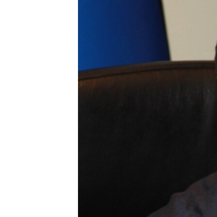
ПОБЕДИТЕЛЕЙ НЕ СУДЯТ?
КРЫМ.НЕПОКОРЕННЫЙ
ELIFBE
УКРАИНСКАЯ ПРОБЛЕМА КРЫМА