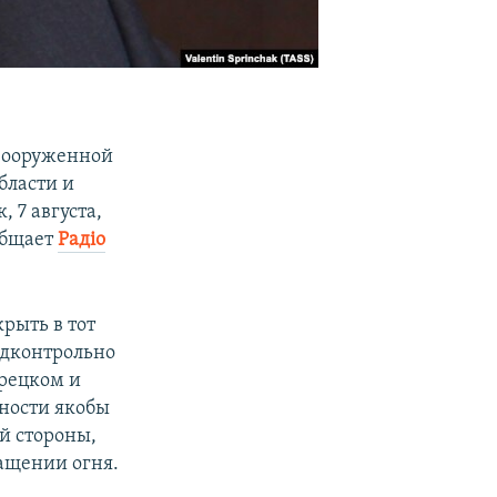
вооруженной
бласти и
 7 августа,
общает
Радіо
рыть в тот
одконтрольно
орецком и
ности якобы
й стороны,
ащении огня.