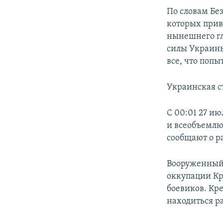
По словам Бе
которых прив
нынешнего гл
силы Украины
все, что попы
Украинская с
С 00:01 27 ию
и всеобъемлю
сообщают о р
Вооруженный 
оккупации Кр
боевиков. Кре
находиться р