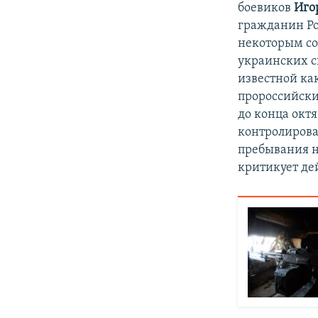
боевиков
Иго
гражданин Ро
некоторым со
украинских с
известной как
пророссийски
до конца окт
контролирова
пребывания не
критикует де