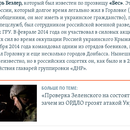
рь Безлер,
который был известен по прозвищу
«Бес»
. Э
ссии, который долгое время легально жил в Горловке 
общениям, он мог иметь и украинское гражданство),
пецслужб, был сотрудником российской военной разве
 ГРУ. В феврале 2014 года он участвовал в силовых акц
х сил во время оккупации Россией украинского Крыма,
ября 2014 года командовал одним из отрядов боевиков,
л Горловку и еще несколько городов Донбасса. Нынешн
известно, но в российских соцсетях он, как было и в 2
йствия главарей группировки «ДНР».
БОЛЬШЕ ПО ТЕМЕ:
«Проверка Зеленского на состоят
зачем из ОРДЛО грозят атакой У