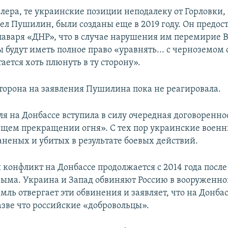
злера, те украинские позиции неподалеку от Горловки
ел Пушилин, были созданы еще в 2019 году. Он предос
аваря «ДНР», что в случае нарушения им перемирие
 будут иметь полное право «уравнять... с черноземом
тается хоть плюнуть в ту сторону».
торона на заявления Пушилина пока не реагировала.
ля на Донбассе вступила в силу очередная договоренно
щем прекращении огня». С тех пор украинские военн
аненых и убитых в результате боевых действий.
конфликт на Донбассе продолжается с 2014 года после
ыма. Украина и Запад обвиняют Россию в вооруженн
мль отвергает эти обвинения и заявляет, что на Донба
азве что российские «добровольцы».