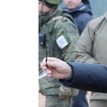
ПОБЕДИТЕЛЕЙ НЕ СУДЯТ?
КРЫМ.НЕПОКОРЕННЫЙ
ELIFBE
УКРАИНСКАЯ ПРОБЛЕМА КРЫМА