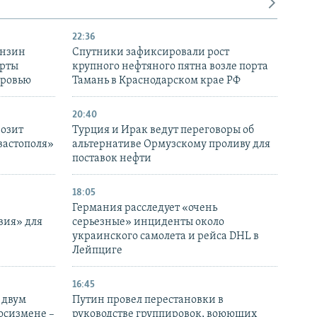
22:36
ензин
Спутники зафиксировали рост
ерты
крупного нефтяного пятна возле порта
оровью
Тамань в Краснодарском крае РФ
20:40
розит
Турция и Ирак ведут переговоры об
вастополя»
альтернативе Ормузскому проливу для
поставок нефти
18:05
Германия расследует «очень
вия» для
серьезные» инциденты около
украинского самолета и рейса DHL в
Лейпциге
16:45
 двум
Путин провел перестановки в
госизмене –
руководстве группировок, воюющих