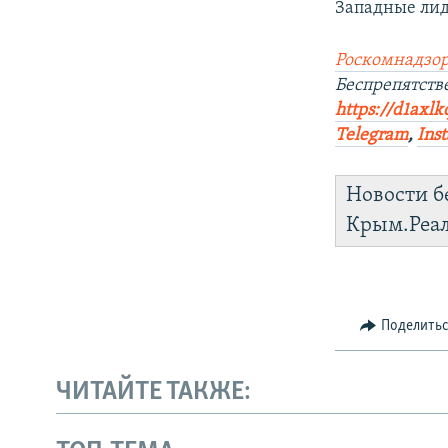
Западные лид
Роскомнадзор
Беспрепятств
https://d1axlk
Telegram
,
Ins
Новости б
Крым.Реа
Поделить
ЧИТАЙТЕ ТАКЖЕ: