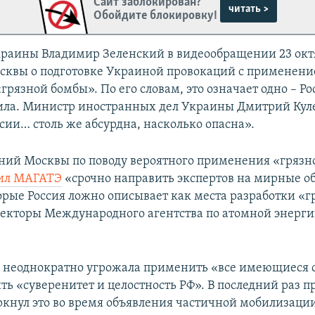
Сайт заблокирован?
читать >
Обойдите блокировку!
раины Владимир Зеленский в видеообращении 23 окт
сквы о подготовке Украиной провокаций с применени
рязной бомбы». По его словам, это означает одно – Рос
ила. Министр иностранных дел Украины Дмитрий Куле
сии… столь же абсурдна, насколько опасна».
ний Москвы по поводу вероятного применения «гряз
сил МАГАТЭ
«срочно направить экспертов на мирные о
орые Россия ложно описывает как места разработки «г
екторы Международного агентства по атомной энергии
 неоднократно угрожала применить «все имеющиеся с
ть «суверенитет и целостность РФ». В последний раз п
ркнул это во время объявления частичной мобилизации