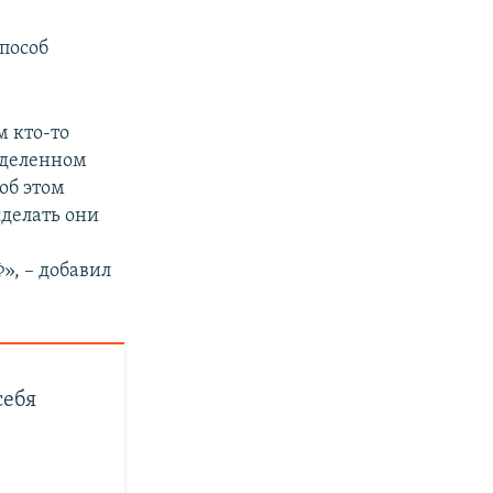
способ
м кто-то
еделенном
об этом
сделать они
о
», – добавил
себя