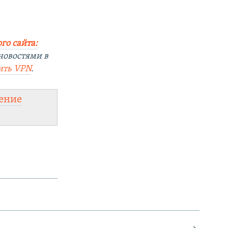
го сайта:
новостями в
ить
VPN
.
ение