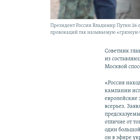
Президент России Владимир Путин 26 о
провокаций так называемую «грязную 
Советник гла
из составляю
Москвой спос
«Россия нахо
кампании исп
европейские 
всерьез. Заяв
предсказуемый
отличие от то
один большой
он в эфире у