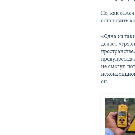
Но, как отмеч
остановить к
«Одна из таки
делает «гряз
пространстве.
предупреждал
не смогут, по
неконвенцион
он.