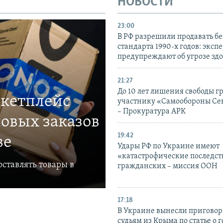
НОВОСТИ
23:00
В РФ разрешили продавать б
стандарта 1990-х годов: эксп
предупреждают об угрозе зд
21:27
До 10 лет лишения свободы г
ркетплейс
участнику «Самообороны Се
– Прокуратура АРК
овых заказов
19:42
ве
Удары РФ по Украине имеют
«катастрофические последст
ставлять товары в
гражданских – миссия ООН
17:18
В Украине вынесли приговор
судьям из Крыма по статье о 