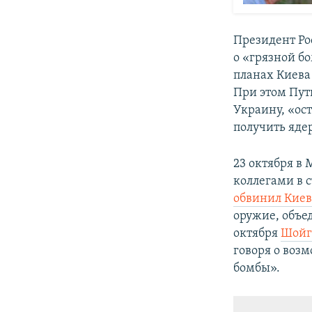
Президент Ро
о «грязной б
планах Киева
При этом Пут
Украину, «ос
получить яде
23 октября в
коллегами в 
обвинил Кие
оружие, объе
октября
Шойг
говоря о воз
бомбы».