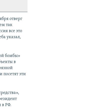
ября отверг
ем так
сия все это
ба указал,
ной бомбы»
бъекты в
рязной
 посетят эти
редства»,
резидент
 в РФ.