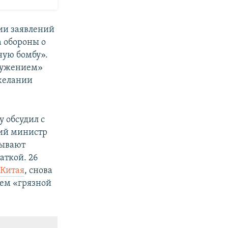
ии заявлений
а обороны о
ную бомбу».
оружением»
 желании
у обсудил с
кий министр
зывают
аткой. 26
 Китая
, снова
ем «грязной