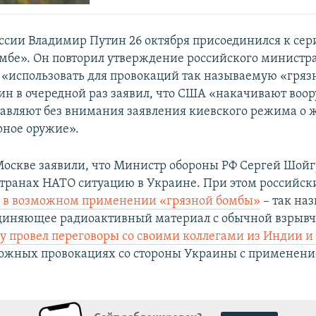
ссии Владимир Путин 26 октября присоединился к сер
омбе». Он повторил утверждение российского министр
 «использовать для провокаций так называемую «гряз
ин в очередной раз заявил, что США «накачивают во
тавляют без внимания заявления киевского режима о
рное оружие».
 Москве заявили, что Министр обороны РФ Сергей Шойг
странах НАТО ситуацию в Украине. При этом российс
в в возможном применении «грязной бомбы»
– так на
диняющее радиоактивный материал с обычной взрывч
у провел переговоры со своими коллегами из Индии и
можных провокациях со стороны Украины с применени