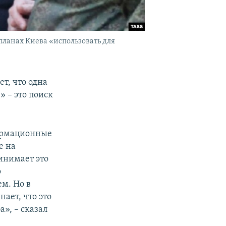
планах Киева «использовать для
т, что одна
 – это поиск
формационные
е на
инимает это
о
ем. Но в
нает, что это
», – сказал