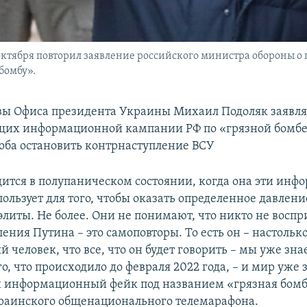
ктября повторил заявление российского министра обороны о 
бомбу».
вы Офиса президента Украины Михаил Подоляк заявляе
щих информационной кампании РФ по «грязной бомбе»
оба остановить контрнаступление ВСУ
дится в полупаническом состоянии, когда она эти ин
ользует для того, чтобы оказать определенное давлени
элиты. Не более. Они не понимают, что никто не воспр
ления Путина – это самоповторы. То есть он – настольк
 человек, что все, что он будет говорить – мы уже зна
го, что происходило до февраля 2022 года, – и мир уже з
 информационный фейк под названием «грязная бомба
краинского общенационального телемарафона.