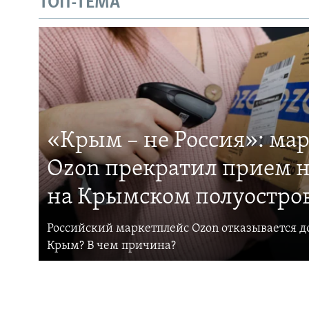
ТОП-ТЕМА
«Крым – не Россия»: ма
Ozon прекратил прием н
на Крымском полуостро
Российский маркетплейс Ozon отказывается до
Крым? В чем причина?