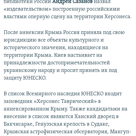
библиотеки России
Андрей Сазанов
назвал
«издевательство​м» построенную российскими
властями оперную сцену на территории Херсонеса.
После аннексии Крыма Россия приняла под свою
юрисдикцию все объекты культурного и
исторического значения, находящиеся на
территории Крыма. Киев настаивает на
принадлежности достопримечательностей
украинскому народу и просит принять их под
защиту ЮНЕСКО.
В список Всемирного наследия ЮНЕСКО входит
заповедник «Херсонес Таврический» в
аннексированном Крыму. Также кандидатами на
внесение в список являются Ханский дворец в
Бахчисарае, Генуэзская крепость в Судаке,
Крымская астрофизическая обсерватория, Мангуп-