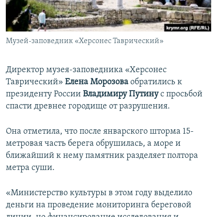
ПРИСОЕДИНЯЙТЕСЬ!
ПОБЕДИТЕЛЕЙ НЕ СУДЯТ?
КРЫМ.НЕПОКОРЕННЫЙ
Музей-заповедник «Херсонес Таврический»
ELIFBE
УКРАИНСКАЯ ПРОБЛЕМА КРЫМА
Директор музея-заповедника «Херсонес
Все сайты RFE/RL
Таврический»
Елена Морозова
обратились к
президенту России
Владимиру Путину
с просьбой
спасти древнее городище от разрушения.
Она отметила, что после январского шторма 15-
метровая часть берега обрушилась, а море и
ближайший к нему памятник разделяет полтора
метра суши.
«Министерство культуры в этом году выделило
деньги на проведение мониторинга береговой