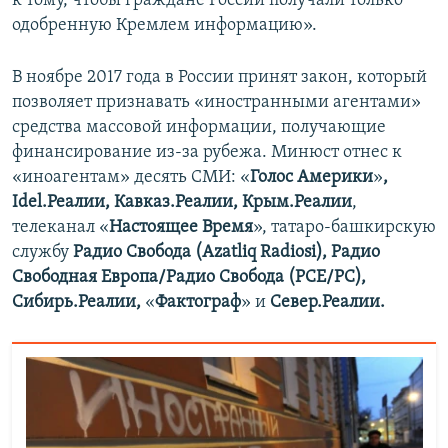
к тому, чтобы граждане России получали только
одобренную Кремлем информацию».
В ноябре 2017 года в России принят закон, который
позволяет признавать «иностранными агентами»
средства массовой информации, получающие
финансирование из-за рубежа. Минюст отнес к
«иноагентам» десять СМИ: «​
Голос Америки
»​
,
Idel.Реалии, Кавказ.Реалии, Крым.Реалии
,
телеканал «​
Настоящее Время
»​, татаро-башкирскую
службу
Радио Свобода (Azatliq Radiosi), Радио
Свободная Европа/Радио Свобода (PCE/PC),
Сибирь.Реалии,
«
Фактограф
»​
и
Север.Реалии.