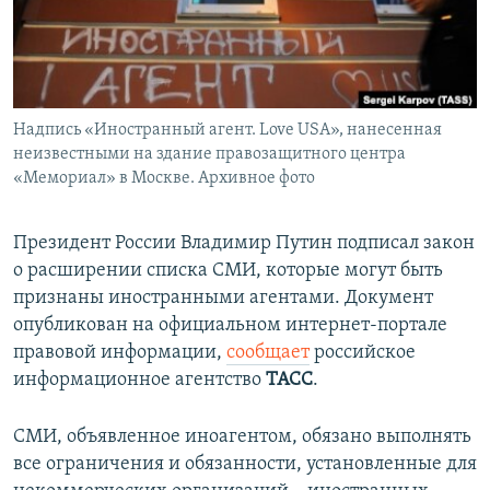
ПРИСОЕДИНЯЙТЕСЬ!
ПОБЕДИТЕЛЕЙ НЕ СУДЯТ?
КРЫМ.НЕПОКОРЕННЫЙ
ELIFBE
Надпись «Иностранный агент. Love USA», нанесенная
УКРАИНСКАЯ ПРОБЛЕМА КРЫМА
неизвестными на здание правозащитного центра
Все сайты RFE/RL
«Мемориал» в Москве. Архивное фото
Президент России Владимир Путин подписал закон
о расширении списка СМИ, которые могут быть
признаны иностранными агентами. Документ
опубликован на официальном интернет-портале
правовой информации,
сообщает
российское
информационное агентство
ТАСС
.
СМИ, объявленное иноагентом, обязано выполнять
все ограничения и обязанности, установленные для