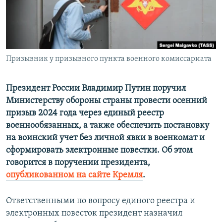
ПРИСОЕДИНЯЙТЕСЬ!
ПОБЕДИТЕЛЕЙ НЕ СУДЯТ?
КРЫМ.НЕПОКОРЕННЫЙ
ELIFBE
Призывник у призывного пункта военного комиссариата
УКРАИНСКАЯ ПРОБЛЕМА КРЫМА
Все сайты RFE/RL
Президент России Владимир Путин поручил
Министерству обороны страны провести осенний
призыв 2024 года через единый реестр
военнообязанных, а также обеспечить постановку
на воинский учет без личной явки в военкомат и
сформировать электронные повестки. Об этом
говорится в поручении президента,
опубликованном на сайте Кремля
.
Ответственными по вопросу единого реестра и
электронных повесток президент назначил