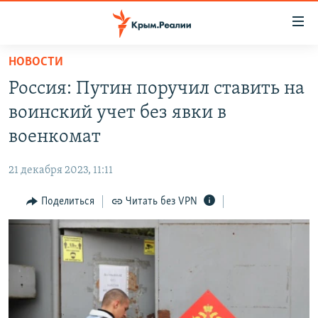
Доступность
ссылки
Вернуться
НОВОСТИ
к
НОВОСТИ
Россия: Путин поручил ставить на
основному
СПЕЦПРОЕКТЫ
содержанию
воинский учет без явки в
ВОДА
Вернутся
ГРУЗ 200
военкомат
к
ИСТОРИЯ
КАРТА ВОЕННЫХ ОБЪЕКТОВ КРЫМА
главной
21 декабря 2023, 11:11
ЕЩЕ
11 ЛЕТ ОККУПАЦИИ КРЫМА. 11 ИСТОРИЙ СОПРОТИВЛЕНИЯ
навигации
Вернутся
Поделиться
Читать без VPN
РАДІО СВОБОДА
ИНТЕРАКТИВ
к
КАК ОБОЙТИ БЛОКИРОВКУ
ИНФОГРАФИКА
поиску
ТЕЛЕПРОЕКТ КРЫМ.РЕАЛИИ
Українською
СОВЕТЫ ПРАВОЗАЩИТНИКОВ
Qırımtatar
ПРОПАВШИЕ БЕЗ ВЕСТИ