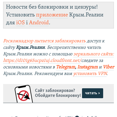
Новости без блокировки и цензуры!
Установить
приложение
Крым.Реалии
для
iOS
і
Android
.
Роскомнадзор пытается заблокировать
доступ к
сайту
Крым.Реалии
. Беспрепятственно читать
Крым.Реалии можно с помощью
зеркального сайта:
https://d101g65ucpz1uj.cloudfront.net/
следите за
основными новостями в
Telegram
,
Instagram
и
Viber
Крым.Реалии. Рекомендуем вам
установить VPN
.
Сайт заблокирован?
читать >
Обойдите блокировку!