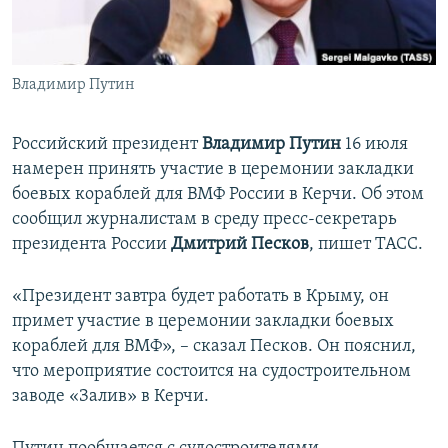
ПРИСОЕДИНЯЙТЕСЬ!
ПОБЕДИТЕЛЕЙ НЕ СУДЯТ?
КРЫМ.НЕПОКОРЕННЫЙ
Владимир Путин
ELIFBE
УКРАИНСКАЯ ПРОБЛЕМА КРЫМА
Российский президент
Владимир Путин
16 июля
Все сайты RFE/RL
намерен принять участие в церемонии закладки
боевых кораблей для ВМФ России в Керчи. Об этом
сообщил журналистам в среду пресс-секретарь
президента России
Дмитрий Песков
, пишет ТАСС.
«Президент завтра будет работать в Крыму, он
примет участие в церемонии закладки боевых
кораблей для ВМФ», – сказал Песков. Он пояснил,
что мероприятие состоится на судостроительном
заводе «Залив» в Керчи.