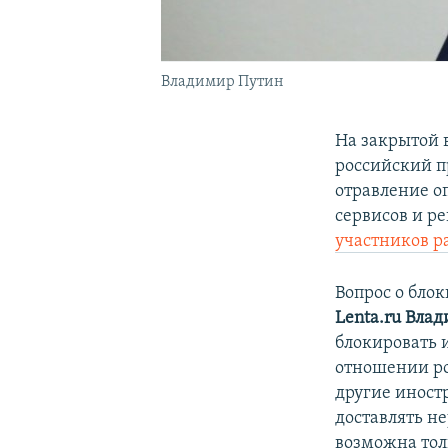
Владимир Путин
На закрытой 
российский 
отравление 
сервисов и р
участников р
Вопрос о бло
Lenta.ru
Влад
блокировать 
отношении ро
другие иностр
доставлять н
возможна тол