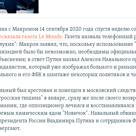
на с Макроном 14 сентября 2020 года спустя неделю с
есказала газета Le Monde.
Газета назвала телефонный 
лухих": Макрон заявил, что, поскольку использование
низацией было бы невозможно, необходимы официал
бъяснения; в ответ Путин назвал Алексея Навального 
ндалистом, который уже изображал больного и раньше
льного и его ФБК в шантаже некоторых политиков и ч
льный был арестован и помещен в московский следст
росская тишина" в январе, сразу же после своего возв
рмании, где оппозиционер лечился и восстанавливался 
оевым химическим ядом "Новичок". Навальный обвиня
 президента России Владимира Путина и сотрудников Ф
вергают.