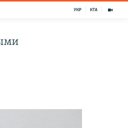
УКР
КТА
ными