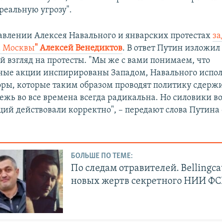
реальную угрозу".
равлении Алексея Навального и январских протестах
за
а Москвы
" Алексей Венедиктов
. В ответ Путин изложил
 взгляд на протесты. "Мы же с вами понимаем, что
ные акции инспирированы Западом, Навального испо
ры, которые таким образом проводят политику сдерж
ежь во все времена всегда радикальна. Но силовики в
ций действовали корректно", – передают слова Путина
БОЛЬШЕ ПО ТЕМЕ:
По следам отравителей. Bellingc
новых жертв секретного НИИ ФС