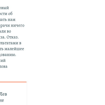
ервый
ости об
лать нам
врачи ничего
али во
за. Отказ.
ультатами в
оть малейшее
дованию.
ний
лова
 Лев
не