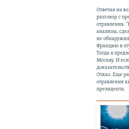
Отвечая на во
разговор с п
отравления. 
анализы, сде
не обнаружил
Францию в эт
Тогда я пред
Москву. И ес
доказательст
Отказ. Еще р
отравления х
президента.