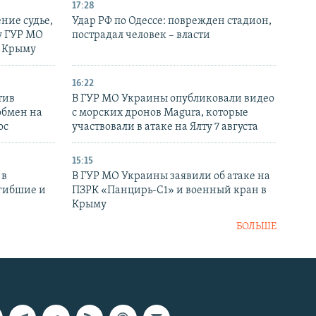
17:28
ние судье,
Удар РФ по Одессе: поврежден стадион,
у ГУР МО
пострадал человек – власти
в Крыму
16:22
тив
В ГУР МО Украины опубликовали видео
обмен на
с морских дронов Magura, которые
ос
участвовали в атаке на Ялту 7 августа
15:15
 в
В ГУР МО Украины заявили об атаке на
огибшие и
ПЗРК «Панцирь-С1» и военный кран в
Крыму
БОЛЬШЕ