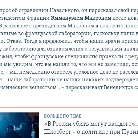
прос об отравлении Навального, он пересказал свой п
резидентом Франции
Эммануэлем Макроном
после нов
"В разговоре с президентом Макроном я попросил прис
ланные во французской лаборатории, поскольку наши 
и. Отказ. Тогда я предложил, чтобы наши врачи приех
у лабораторию для ознакомления с результатами анали
ложил, чтобы французские специалисты приехали с рез
ли мы увидим, что вы нашли то, что мы не заметили, х
во, – мы немедленно откроем уголовное дело по рассле
аз – наши лаборатории не нашли никаких подтвержде
имическим веществом", – пересказывает Венедиктов с
БОЛЬШЕ ПО ТЕМЕ:
«В России убить могут каждого».
Шлосберг – о политике при Пути