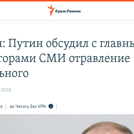
я: Путин обсудил с глав
торами СМИ отравление
ьного
 12:53
ся
Читать без VPN