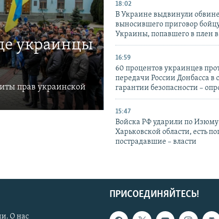
18:02
В Украине выдвинули обвине
выносившего приговор бойц
Украины, попавшего в плен 
где украинцы
16:59
60 процентов украинцев про
передачи России Донбасса в 
щиты прав украинской
гарантии безопасности – опр
15:47
Войска РФ ударили по Изюму
Харьковской области, есть п
пострадавшие – власти
ПРИСОЕДИНЯЙТЕСЬ!
и. О нас