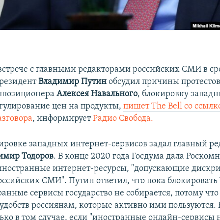
встрече с главными редакторами российских СМИ в ср
президент
Владимир Путин
обсудил причины протестов
оппозиционера
Алексея Навального
, блокировку запад
егулирование цен на продукты,
пишет The Bell со ссылк
азговора
, информирует
Радио Свобода.
кировке западных интернет-сервисов задал главный ре
имир Тодоров
. В конце 2020 года Госдума дала Роском
иностранные интернет-ресурсы, "допускающие диск
ссийских СМИ". Путин ответил, что пока блокировать
анные сервисы государство не собирается, потому что
еудобств россиянам, которые активно ими пользуются.
ько в том случае, если "иностранные онлайн-сервисы 