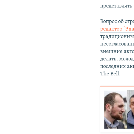
представлять 
Вопрос об от
редактор "Эх
традиционный
несогласован
внешние акто
делать, молод
последних ак
The Bell.