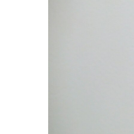
ПОБЕДИТЕЛЕЙ НЕ СУДЯТ?
КРЫМ.НЕПОКОРЕННЫЙ
ELIFBE
УКРАИНСКАЯ ПРОБЛЕМА КРЫМА