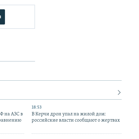
я
18:53
РФ на АЗС в
В Керчи дрон упал на жилой дом:
сравнению
российские власти сообщают о жертвах