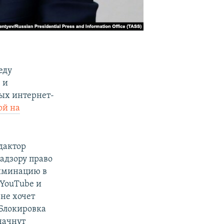
еду
 и
ных интернет-
ой на
дактор
надзору право
риминацию в
 YouTube и
 не хочет
 Блокировка
начнут