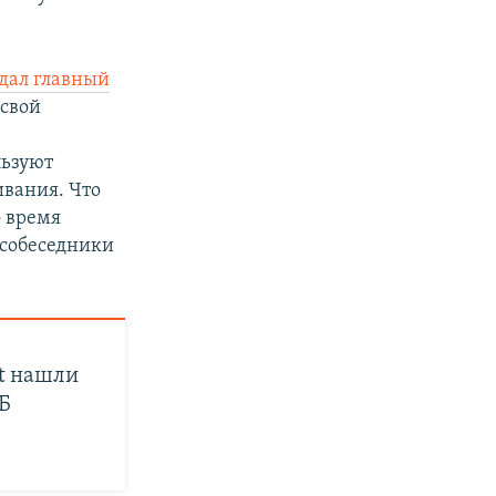
дал главный
 свой
льзуют
ивания. Что
о время
 собеседники
at нашли
Б