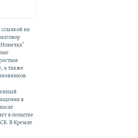
о ссылкой на
разговор
 "Новичка"
ьные
простым
, а также
иновников.
венный
ращения в
после
ет в попытке
СБ. В Кремле