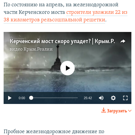
По состоянию на апрель, на железнодорожной
части Керченского моста
строители уложили 22 из
38 километров рельсошпальной решетки
.
Керченский мост скоро упадет? | Крым.Реалии ТВ (видео)
видео
Крым.Реалии
No media source currently available
0:00
25:42
Загрузить
Пробное железнодорожное движение по