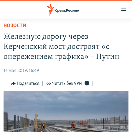
Доступность
ссылки
Вернуться
НОВОСТИ
к
НОВОСТИ
Железную дорогу через
основному
СПЕЦПРОЕКТЫ
содержанию
Керченский мост достроят «с
ВОДА
Вернутся
ГРУЗ 200
опережением графика» – Путин
к
ИСТОРИЯ
КАРТА ВОЕННЫХ ОБЪЕКТОВ КРЫМА
главной
16 мая 2019, 16:49
ЕЩЕ
11 ЛЕТ ОККУПАЦИИ КРЫМА. 11 ИСТОРИЙ СОПРОТИВЛЕНИЯ
навигации
Вернутся
Поделиться
Читать без VPN
РАДІО СВОБОДА
ИНТЕРАКТИВ
к
КАК ОБОЙТИ БЛОКИРОВКУ
ИНФОГРАФИКА
поиску
ТЕЛЕПРОЕКТ КРЫМ.РЕАЛИИ
Українською
СОВЕТЫ ПРАВОЗАЩИТНИКОВ
Qırımtatar
ПРОПАВШИЕ БЕЗ ВЕСТИ