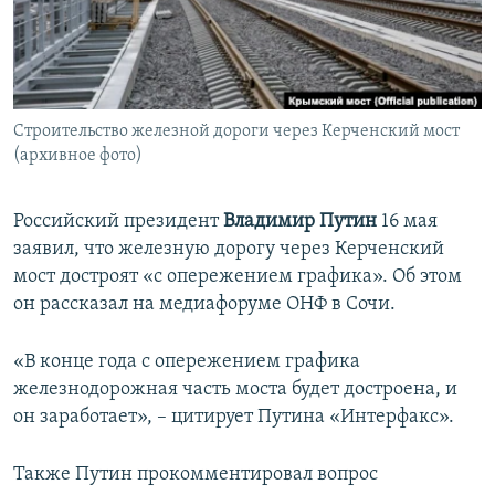
ПРИСОЕДИНЯЙТЕСЬ!
ПОБЕДИТЕЛЕЙ НЕ СУДЯТ?
КРЫМ.НЕПОКОРЕННЫЙ
ELIFBE
Строительство железной дороги через Керченский мост
УКРАИНСКАЯ ПРОБЛЕМА КРЫМА
(архивное фото)
Все сайты RFE/RL
Российский президент
Владимир Путин
16 мая
заявил, что железную дорогу через Керченский
мост достроят «с опережением графика». Об этом
он рассказал на медиафоруме ОНФ в Сочи.
«В конце года с опережением графика
железнодорожная часть моста будет достроена, и
он заработает», – цитирует Путина «Интерфакс».
Также Путин прокомментировал вопрос