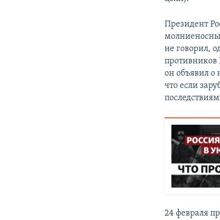
Президент Ро
молниеносные
не говорил, 
противников Р
он объявил о 
что если зар
последствиям
24 февраля п