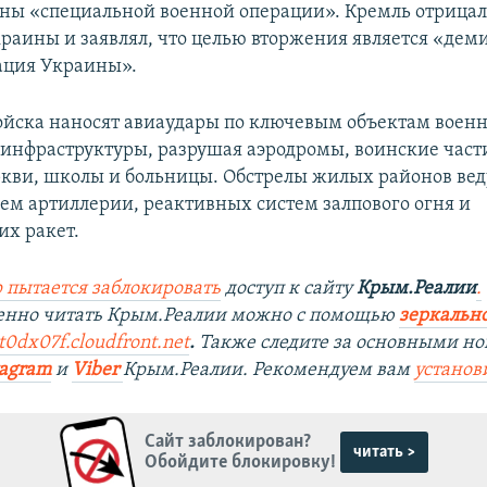
ны «специальной военной операции». Кремль отрица
раины и заявлял, что целью вторжения является «дем
ация Украины».
ойска наносят авиаудары по ключевым объектам военн
инфраструктуры, разрушая аэродромы, воинские части
ркви, школы и больницы. Обстрелы жилых районов вед
ем артиллерии, реактивных систем залпового огня и
их ракет.
 пытается заблокировать
доступ к сайту
Крым.Реалии
.
венно читать Крым.Реалии можно с помощью
зеркально
t0dx07f.cloudfront.net
.
Также следите за основными но
tagram
и
Viber
Крым.Реалии. Рекомендуем вам
установ
Сайт заблокирован?
читать >
Обойдите блокировку!