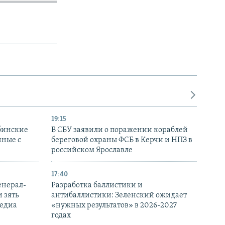
19:15
бинские
В СБУ заявили о поражении кораблей
нные с
береговой охраны ФСБ в Керчи и НПЗ в
российском Ярославле
17:40
енерал-
Разработка баллистики и
 зять
антибаллистики: Зеленский ожидает
медиа
«нужных результатов» в 2026-2027
годах