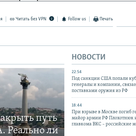
ся
Читать без VPN
Follow us
Печать
НОВОСТИ
22:54
Под санкции США попали ку
генералы и компании, связа
поставками оружия из РФ
18:44
При взрыве в Москве погиб г
закрыть путь
майор армии РФ Плохотнюк и
главкома ВКС – российские 
. Реально ли