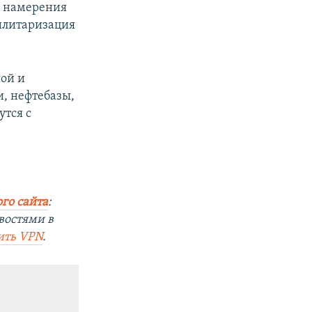
л намерения
илитаризация
ой и
, нефтебазы,
утся с
го сайта
:
востями в
ить VPN
.