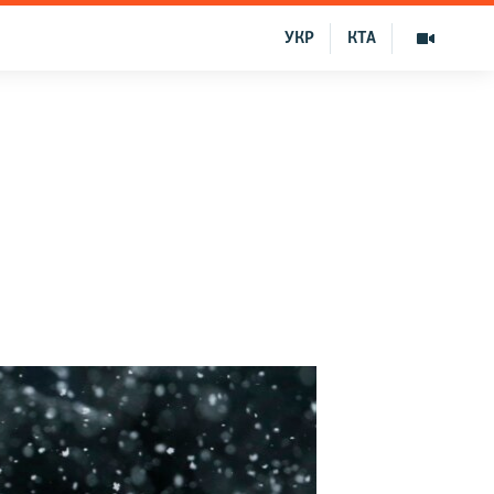
УКР
КТА