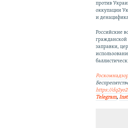
против Украи
оккупации Ук
и денацифик
Российские в
гражданской 
заправки, це
использовани
баллистическ
Роскомнадзор
Беспрепятст
https://dq2yo2
Telegram
,
Ins