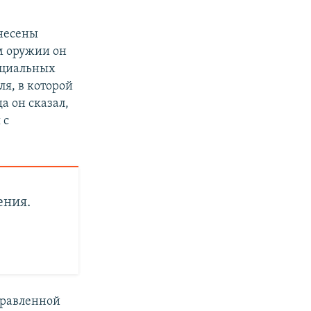
анесены
м оружии он
енциальных
ля, в которой
а он сказал,
 с
ения.
равленной