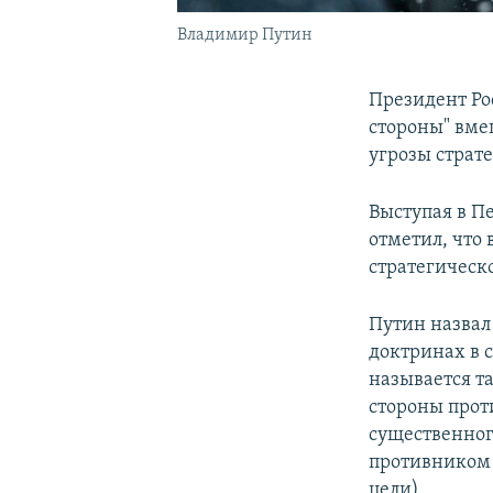
Владимир Путин
Президент Р
стороны" вме
угрозы страт
Выступая в П
отметил, что
стратегическ
Путин назвал
доктринах в 
называется та
стороны прот
существенног
противником 
цели).