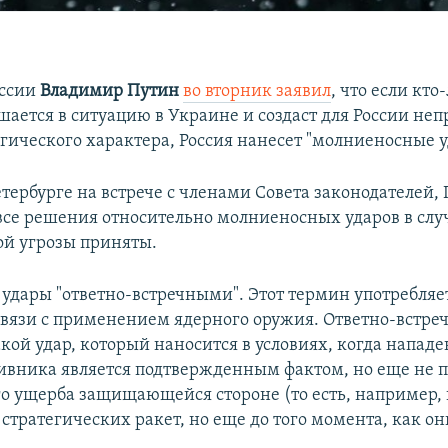
оссии
Владимир Путин
во вторник заявил
, что если кто
шается в ситуацию в Украине и создаст для России н
егического характера, Россия нанесет "молниеносные у
етербурге на встрече с членами Совета законодателей,
 все решения относительно молниеносных ударов в слу
ой угрозы приняты.
 удары "ответно-встречными". Этот термин употребляе
связи с применением ядерного оружия. Ответно-встр
кой удар, который наносится в условиях, когда нападе
ивника является подтвержденным фактом, но еще не 
о ущерба защищающейся стороне (то есть, например, 
стратегических ракет, но еще до того момента, как о