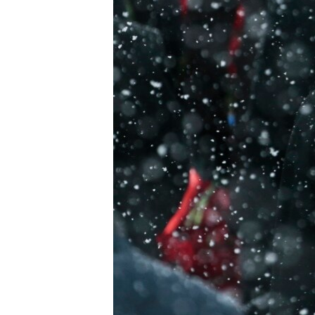
ПОБЕДИТЕЛЕЙ НЕ СУДЯТ?
КРЫМ.НЕПОКОРЕННЫЙ
ELIFBE
УКРАИНСКАЯ ПРОБЛЕМА КРЫМА