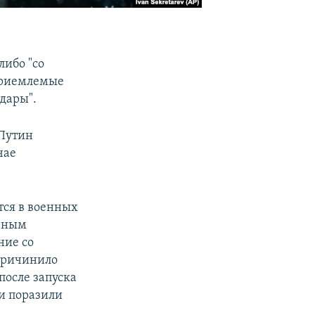
-либо "со
еприемлемые
дары".
 Путин
чае
тся в военных
ечным
ние со
причинило
после запуска
ни поразили