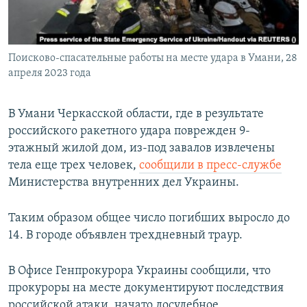
ПРИСОЕДИНЯЙТЕСЬ!
ПОБЕДИТЕЛЕЙ НЕ СУДЯТ?
КРЫМ.НЕПОКОРЕННЫЙ
Поисково-спасательные работы на месте удара в Умани, 28
ELIFBE
апреля 2023 года
УКРАИНСКАЯ ПРОБЛЕМА КРЫМА
Все сайты RFE/RL
В Умани Черкасской области, где в результате
российского ракетного удара поврежден 9-
этажный жилой дом, из-под завалов извлечены
тела еще трех человек,
сообщили в пресс-службе
Министерства внутренних дел Украины.
Таким образом общее число погибших выросло до
14. В городе объявлен трехдневный траур.
В Офисе Генпрокурора Украины сообщили, что
прокуроры на месте документируют последствия
российской атаки, начато досудебное