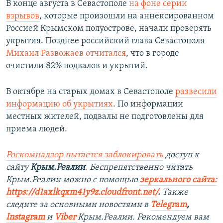
В конце августа в Севастополе
на фоне серии
взрывов
, которые произошли на аннексированном
Россией Крымском полуострове, начали проверять
укрытия. Позднее российский глава Севастополя
Михаил Развожаев отчитался
, что в городе
очистили 82% подвалов и укрытий.
В октябре на старых домах в Севастополе
развесили
информацию об укрытиях
. По информации
местных жителей, подвалы не подготовлены для
приема людей.
Роскомнадзор пытается заблокировать
доступ к
сайту
Крым.Реалии
.
Беспрепятственно читать
Крым.Реалии мож
но с помощью
зеркального сайта:
https://d1axlkqxm41y9z.cloudfront.net/
. ​
Также
следите за основными новостями в
Telegram
,
Instagra
m
и
Viber
Крым.Реалии. Рекомендуем вам