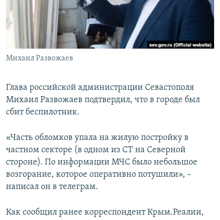
ПРИСОЕДИНЯЙТЕСЬ!
ПОБЕДИТЕЛЕЙ НЕ СУДЯТ?
КРЫМ.НЕПОКОРЕННЫЙ
ELIFBE
Михаил Развожаев
УКРАИНСКАЯ ПРОБЛЕМА КРЫМА
Все сайты RFE/RL
Глава российской администрации Севастополя
Михаил Развожаев подтвердил, что в городе был
сбит беспилотник.
«Часть обломков упала на жилую постройку в
частном секторе (в одном из СТ на Северной
стороне). По информации МЧС было небольшое
возгорание, которое оперативно потушили», –
написал он в телеграм.
Как сообщил ранее корреспондент Крым.Реалии,