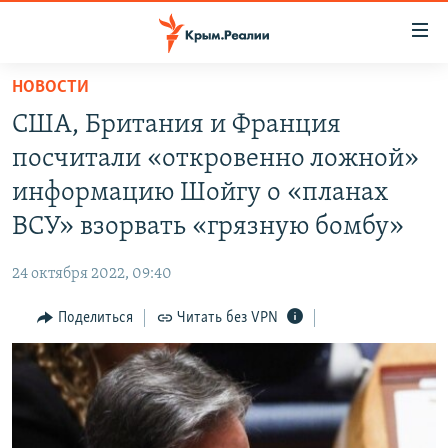
Доступность
ссылки
Вернуться
НОВОСТИ
к
НОВОСТИ
США, Британия и Франция
основному
СПЕЦПРОЕКТЫ
содержанию
посчитали «откровенно ложной»
ВОДА
Вернутся
ГРУЗ 200
информацию Шойгу о «планах
к
ИСТОРИЯ
КАРТА ВОЕННЫХ ОБЪЕКТОВ КРЫМА
ВСУ» взорвать «грязную бомбу»
главной
ЕЩЕ
11 ЛЕТ ОККУПАЦИИ КРЫМА. 11 ИСТОРИЙ СОПРОТИВЛЕНИЯ
навигации
24 октября 2022, 09:40
Вернутся
РАДІО СВОБОДА
ИНТЕРАКТИВ
к
Поделиться
Читать без VPN
КАК ОБОЙТИ БЛОКИРОВКУ
ИНФОГРАФИКА
поиску
ТЕЛЕПРОЕКТ КРЫМ.РЕАЛИИ
Українською
СОВЕТЫ ПРАВОЗАЩИТНИКОВ
Qırımtatar
ПРОПАВШИЕ БЕЗ ВЕСТИ