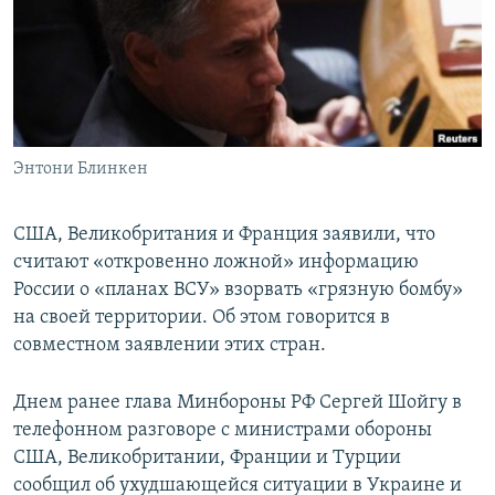
ПРИСОЕДИНЯЙТЕСЬ!
ПОБЕДИТЕЛЕЙ НЕ СУДЯТ?
КРЫМ.НЕПОКОРЕННЫЙ
ELIFBE
УКРАИНСКАЯ ПРОБЛЕМА КРЫМА
Все сайты RFE/RL
Энтони Блинкен
CША, Великобритания и Франция заявили, что
считают «откровенно ложной» информацию
России о «планах ВСУ» взорвать «грязную бомбу»
на своей территории. Об этом говорится в
совместном заявлении этих стран.
Днем ранее глава Минбороны РФ Сергей Шойгу в
телефонном разговоре с министрами обороны
США, Великобритании, Франции и Турции
сообщил об ухудшающейся ситуации в Украине и