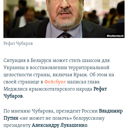
ПРИСОЕДИНЯЙТЕСЬ!
ПОБЕДИТЕЛЕЙ НЕ СУДЯТ?
КРЫМ.НЕПОКОРЕННЫЙ
ELIFBE
УКРАИНСКАЯ ПРОБЛЕМА КРЫМА
Все сайты RFE/RL
Рефат Чубаров
Ситуация в Беларуси может стать шансом для
Украины в восстановлении территориальной
целостности страны, включая Крым. Об этом на
своей странице в
Фейсбуке
написал глава
Меджлиса крымскотатарского народа
Рефат
Чубаров
.
По мнению Чубарова, президент России
Владимир
Путин
«не может не помочь» белорусскому
президенту
Александру Лукашенко
.