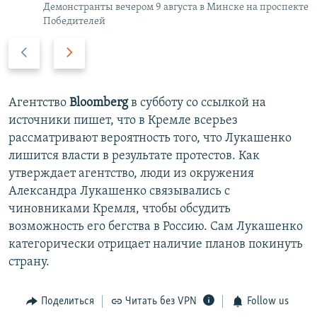
Демонстранты вечером 9 августа в Минске на проспекте
Победителей
П
С
р
л
е
е
д
д
Агентство
Bloomberg
в субботу со ссылкой на
ы
у
источники пишет, что в Кремле всерьез
д
ю
рассматривают вероятность того, что Лукашенко
у
щ
лишится власти в результате протестов. Как
щ
и
утверждает агентство, люди из окружения
и
й
Александра Лукашенко связывались с
й
с
чиновниками Кремля, чтобы обсудить
с
л
возможность его бегства в Россию. Сам Лукашенко
л
а
категорически отрицает наличие планов покинуть
а
й
страну.
й
д
д
Поделиться
Читать без VPN
Follow us