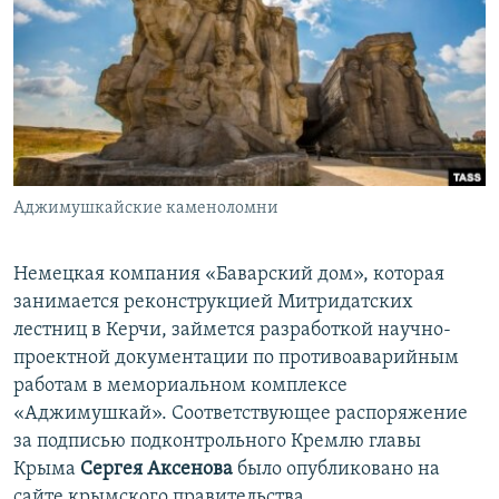
ПРИСОЕДИНЯЙТЕСЬ!
ПОБЕДИТЕЛЕЙ НЕ СУДЯТ?
КРЫМ.НЕПОКОРЕННЫЙ
ELIFBE
УКРАИНСКАЯ ПРОБЛЕМА КРЫМА
Все сайты RFE/RL
Аджимушкайские каменоломни
Немецкая компания «Баварский дом», которая
занимается реконструкцией Митридатских
лестниц в Керчи, займется разработкой научно-
проектной документации по противоаварийным
работам в мемориальном комплексе
«Аджимушкай». Соответствующее распоряжение
за подписью подконтрольного Кремлю главы
Крыма
Сергея Аксенова
было опубликовано на
сайте крымского правительства.