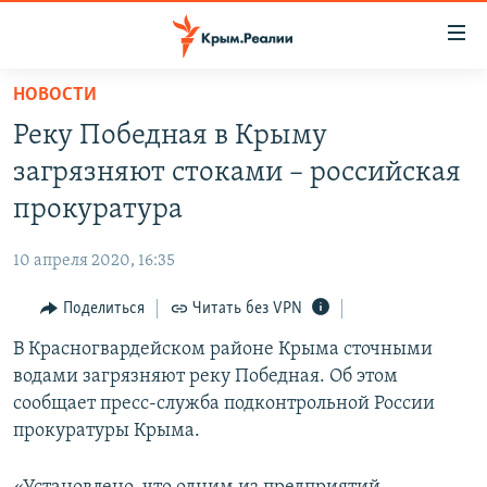
Доступность
ссылки
Вернуться
НОВОСТИ
к
НОВОСТИ
Реку Победная в Крыму
основному
СПЕЦПРОЕКТЫ
содержанию
загрязняют стоками – российская
ВОДА
Вернутся
ГРУЗ 200
прокуратура
к
ИСТОРИЯ
КАРТА ВОЕННЫХ ОБЪЕКТОВ КРЫМА
главной
10 апреля 2020, 16:35
ЕЩЕ
11 ЛЕТ ОККУПАЦИИ КРЫМА. 11 ИСТОРИЙ СОПРОТИВЛЕНИЯ
навигации
Вернутся
Поделиться
Читать без VPN
РАДІО СВОБОДА
ИНТЕРАКТИВ
к
В Красногвардейском районе Крыма сточными
КАК ОБОЙТИ БЛОКИРОВКУ
ИНФОГРАФИКА
поиску
водами загрязняют реку Победная. Об этом
ТЕЛЕПРОЕКТ КРЫМ.РЕАЛИИ
сообщает пресс-служба подконтрольной России
Українською
прокуратуры Крыма.
СОВЕТЫ ПРАВОЗАЩИТНИКОВ
Qırımtatar
ПРОПАВШИЕ БЕЗ ВЕСТИ