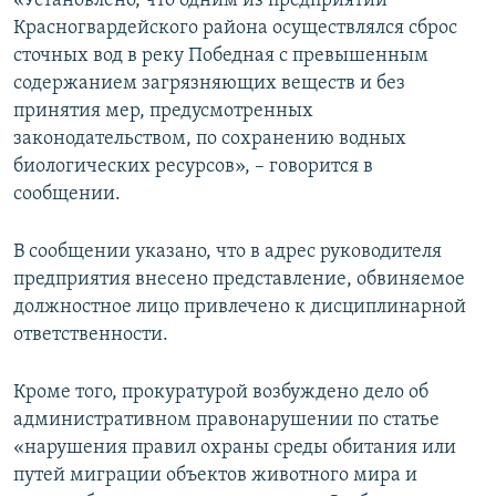
«Установлено, что одним из предприятий
ПРИСОЕДИНЯЙТЕСЬ!
ПОБЕДИТЕЛЕЙ НЕ СУДЯТ?
Красногвардейского района осуществлялся сброс
сточных вод в реку Победная с превышенным
КРЫМ.НЕПОКОРЕННЫЙ
содержанием загрязняющих веществ и без
ELIFBE
принятия мер, предусмотренных
законодательством, по сохранению водных
УКРАИНСКАЯ ПРОБЛЕМА КРЫМА
биологических ресурсов», – говорится в
Все сайты RFE/RL
сообщении.
В сообщении указано, что в адрес руководителя
предприятия внесено представление, обвиняемое
должностное лицо привлечено к дисциплинарной
ответственности.
Кроме того, прокуратурой возбуждено дело об
административном правонарушении по статье
«нарушения правил охраны среды обитания или
путей миграции объектов животного мира и