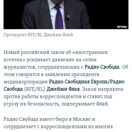
ПРИСОЕДИНЯЙТЕСЬ!
ПОБЕДИТЕЛЕЙ НЕ СУДЯТ?
КРЫМ.НЕПОКОРЕННЫЙ
ELIFBE
Президент RFE/RL Джейми Флай
УКРАИНСКАЯ ПРОБЛЕМА КРЫМА
Все сайты RFE/RL
Новый российский закон об «иностранных
агентах» усиливает давление на сотни
журналистов, сотрудничающих с
Радио Свобода
. Об
этом говорится в заявлении президента
медиакорпорации
Радио Свободная Европа/Радио
Свобода
(RFE/RL)
Джейми Флая
. Закон направлен
против работы корреспондентов и ставит под
угрозу их безопасность, подчеркивает Флай.
Радио Свобода имеет бюро в Москве и
сотрудничает с корреспондентами из многих