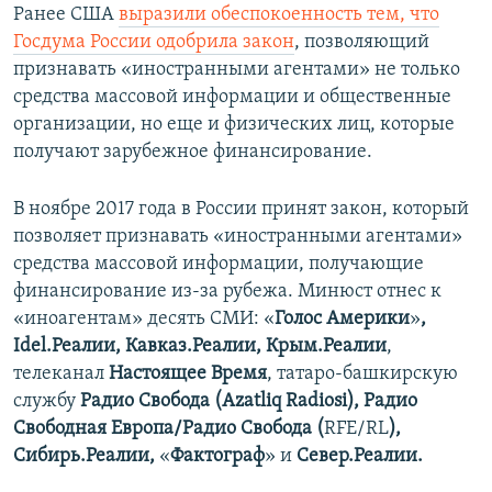
Ранее США
выразили обеспокоенность тем, что
Госдума России одобрила закон
, позволяющий
признавать «иностранными агентами» не только
средства массовой информации и общественные
организации, но еще и физических лиц, которые
получают зарубежное финансирование.
В ноябре 2017 года в России принят закон, который
позволяет признавать «иностранными агентами»
средства массовой информации, получающие
финансирование из-за рубежа. Минюст отнес к
«иноагентам» десять СМИ: «​
Голос Америки
»​
,
Idel.Реалии, Кавказ.Реалии, Крым.Реалии
,
телеканал
Настоящее Время
​, татаро-башкирскую
службу
Радио Свобода (Azatliq Radiosi), Радио
Свободная Европа/Радио Свобода (
RFE/RL​
),
Сибирь.Реалии,
«
Фактограф
» и
Север.Реалии.