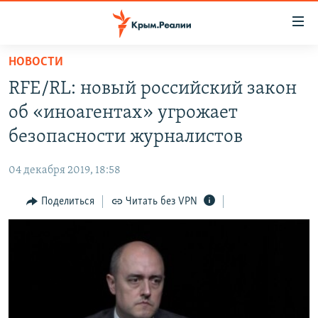
Доступность
ссылки
Вернуться
НОВОСТИ
к
НОВОСТИ
RFE/RL: новый российский закон
основному
СПЕЦПРОЕКТЫ
содержанию
об «иноагентах» угрожает
ВОДА
Вернутся
ГРУЗ 200
безопасности журналистов
к
ИСТОРИЯ
КАРТА ВОЕННЫХ ОБЪЕКТОВ КРЫМА
главной
04 декабря 2019, 18:58
ЕЩЕ
11 ЛЕТ ОККУПАЦИИ КРЫМА. 11 ИСТОРИЙ СОПРОТИВЛЕНИЯ
навигации
Вернутся
Поделиться
Читать без VPN
РАДІО СВОБОДА
ИНТЕРАКТИВ
к
КАК ОБОЙТИ БЛОКИРОВКУ
ИНФОГРАФИКА
поиску
ТЕЛЕПРОЕКТ КРЫМ.РЕАЛИИ
Українською
СОВЕТЫ ПРАВОЗАЩИТНИКОВ
Qırımtatar
ПРОПАВШИЕ БЕЗ ВЕСТИ