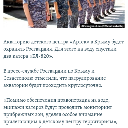
ПРИСОЕДИНЯЙТЕСЬ!
ПОБЕДИТЕЛЕЙ НЕ СУДЯТ?
КРЫМ.НЕПОКОРЕННЫЙ
ELIFBE
УКРАИНСКАЯ ПРОБЛЕМА КРЫМА
Акваторию детского центра «Артек» в Крыму будет
Все сайты RFE/RL
охранять Росгвардия. Для этого на воду спустили
два катера «БЛ-820».
В пресс-службе Росгвардии по Крыму и
Севастополю отметили, что патрулирование
акватории будет проходить круглосуточно.
«Помимо обеспечения правопорядка на воде,
экипажи катеров будут проводить мониторинг
прибрежных зон, уделяя особое внимание
прилегающим к детскому центру территориям», –