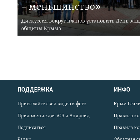
– меньшинство»
Дискуссия вокруг планов установить День за
общины Крыма
ПОДДЕРЖКА
ИНФО
Українською
Присылайте свои видео и фото
Крым.Реали
Qırımtatar
Приложение для iOS и Андроид
Правила к
Подписаться
Правила к
ПРИСОЕДИНЯЙТЕСЬ!
Радио
Обратная с