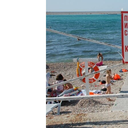
ПОБЕДИТЕЛЕЙ НЕ СУДЯТ?
КРЫМ.НЕПОКОРЕННЫЙ
ELIFBE
УКРАИНСКАЯ ПРОБЛЕМА КРЫМА