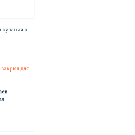
и купания в
ю
закрыл для
аев
ил