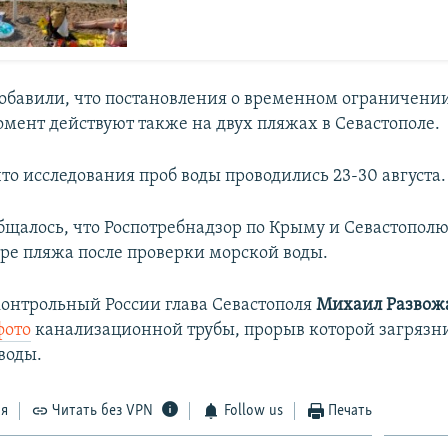
добавили, что постановления о временном ограничени
мент действуют также на двух пляжах в Севастополе.
то исследования проб воды проводились 23-30 августа.
ообщалось, что Роспотребнадзор по Крыму и Севастопол
ре пляжа после проверки морской воды.
контрольный России глава Севастополя
Михаил Развож
фото
канализационной трубы, прорыв которой загрязн
оды.​
ся
Читать без VPN
Follow us
Печать