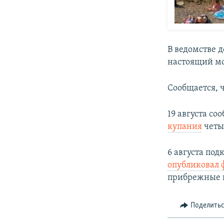
В ведомстве 
настоящий мо
Сообщается, ч
19 августа с
купания
четы
6 августа под
опубликовал 
прибрежные в
Поделить