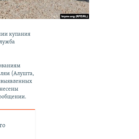
нии купания
служба
бованиям
лям (Алушта,
м выявленных
ынесены
сообщении.
то