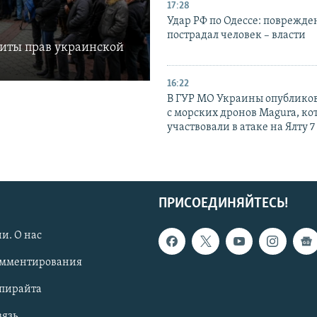
17:28
Удар РФ по Одессе: поврежде
пострадал человек – власти
щиты прав украинской
16:22
В ГУР МО Украины опублико
с морских дронов Magura, ко
участвовали в атаке на Ялту 7
ПРИСОЕДИНЯЙТЕСЬ!
и. О нас
омментирования
опирайта
вязь