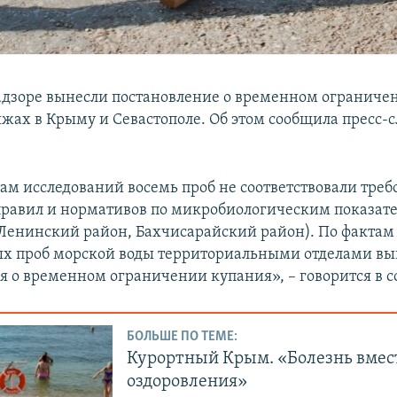
адзоре вынесли постановление о временном ограниче
яжах в Крыму и Севастополе. Об этом сообщила пресс-
там исследований восемь проб не соответствовали тре
равил и нормативов по микробиологическим показате
 Ленинский район, Бахчисарайский район). По факта
х проб морской воды территориальными отделами в
я о временном ограничении купания», – говорится в 
БОЛЬШЕ ПО ТЕМЕ:
Курортный Крым. «Болезнь вмес
оздоровления»