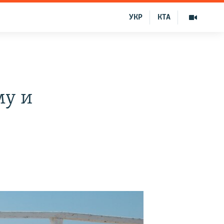
УКР
КТА
му и