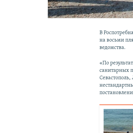
В Роспотребн
на восьми пл
ведомства.
«По результа
санитарных п
Севастополь,
нестандартны
постановлени