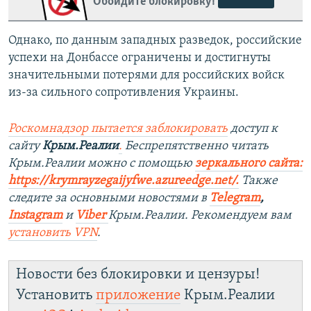
Обойдите блокировку!
Однако, по данным западных разведок, российские
успехи на Донбассе ограничены и достигнуты
значительными потерями для российских войск
из-за сильного сопротивления Украины.
Роскомнадзор пытается заблокировать
доступ к
сайту
Крым.Реалии
.
Беспрепятственно читать
Крым.Реалии можно с помощью
з
еркального сайта:
https://krymrayzegaijyfwe.azureedge.net/.
Также
следите за основными новостями в
Telegram
,
Instagram
и
Viber
Крым.Реалии. Рекомендуем вам
установить VPN
.
Новости без блокировки и цензуры!
Установить
приложение
Крым.Реалии