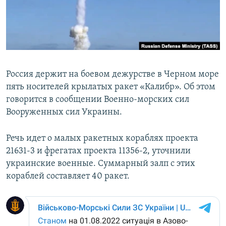
ПРИСОЕДИНЯЙТЕСЬ!
ПОБЕДИТЕЛЕЙ НЕ СУДЯТ?
КРЫМ.НЕПОКОРЕННЫЙ
ELIFBE
УКРАИНСКАЯ ПРОБЛЕМА КРЫМА
Россия держит на боевом дежурстве в Черном море
Все сайты RFE/RL
пять носителей крылатых ракет «Калибр». Об этом
говорится в сообщении Военно-морских сил
Вооруженных сил Украины.
Речь идет о малых ракетных кораблях проекта
21631-3 и фрегатах проекта 11356-2, уточнили
украинские военные. Суммарный залп с этих
кораблей составляет 40 ракет.