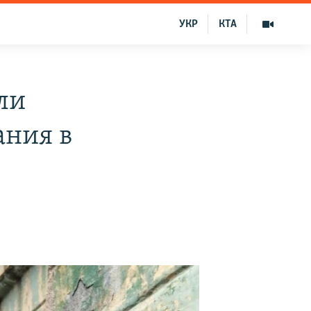
УКР
КТА
ли
ания в