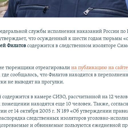
едеральной службы исполнения наказаний России по
утверждает, что осужденный к шести годам тюрьмы «
гей Филатов
содержится в следственном изоляторе Сим
кие тюремщики отреагировали
на публикацию на сайт
, где сообщалось, что Филатов находится в переполнен
ки не выводят на прогулки.
содержится в камере СИЗО, рассчитанной на 12 челове
 помещении находятся еще 10 человек. Также, согласн
ии от 14 октября 2005 г. N 189 «Об утверждении прави
распорядка следственных изоляторов уголовно-испол
дозреваемые и обвиняемые пользуются ежедневной пр