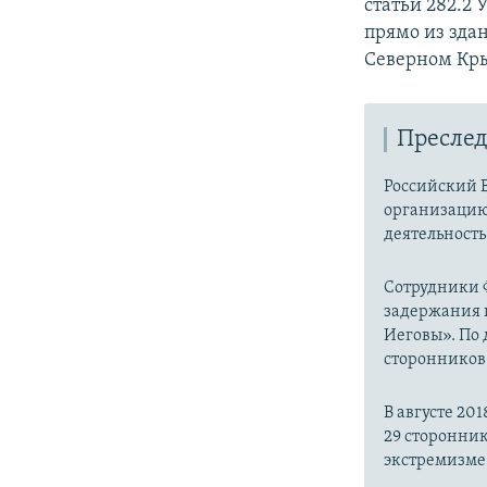
статьи 282.2 
прямо из здан
Северном Кр
Преслед
Российский В
организацию 
деятельност
Сотрудники 
задержания 
Иеговы». По
сторонников
В августе 2
29 сторонни
экстремизме