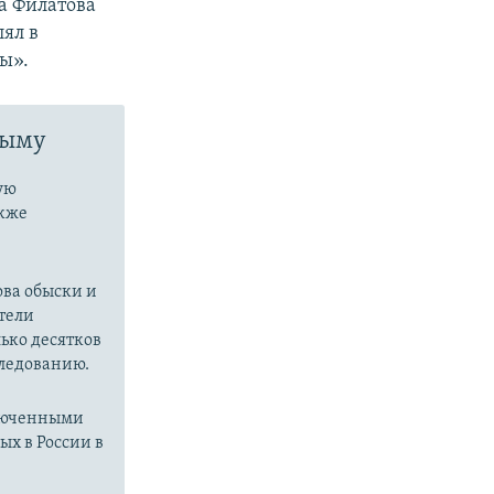
ра Филатова
лял в
ы».
рыму
ую
акже
ова обыски и
тели
ько десятков
следованию.
ключенными
х в России в