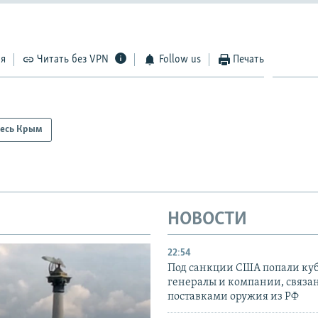
ся
Читать без VPN
Follow us
Печать
есь Крым
НОВОСТИ
22:54
Под санкции США попали ку
генералы и компании, связа
поставками оружия из РФ