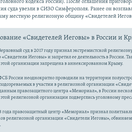
Уголовного кодекса России). После оглашения пригово
ия суда увезли в СИЗО Симферополя. Ранее он возглав
ыму местную религиозную общину «Свидетелей Иегов
ование «Свидетелей Иеговы» в России и К
ерховный суд в 2017 году признал экстремистской религиозн
«Свидетели Иеговы» и запретил ее деятельность в России. Т
ь этой организации запрещена в аннексированном Крыму.
ФСБ России неоднократно проводили на территории полуостр
подозреваемых в участии в религиозной организации «Свиде
 данным правозащитного центра «Мемориал», в России нескол
 этой религиозной организации подверглись уголовному пре
018 года правозащитный центр «Мемориал» признал политза
ков религиозной организации «Свидетели Иеговы», обвиняемы
.