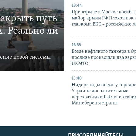
18:44
При взрыве в Москве погиб г
закрыть путь
майор армии РФ Плохотнюк и
главкома ВКС – российские 
. Реально ли
16:55
Возле нефтяного танкера в 
ление новой системы
проливе произошли два взры
UKMTO
15:40
Нидерланды не могут предос
Украине дополнительные
перехватчики Patriot из своих
Минобороны страны