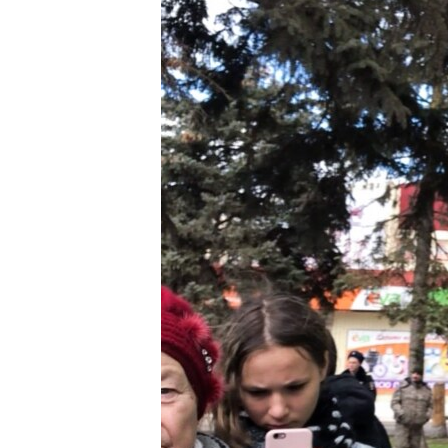
ПОБЕДИТЕЛЕЙ НЕ СУДЯТ?
КРЫМ.НЕПОКОРЕННЫЙ
ELIFBE
УКРАИНСКАЯ ПРОБЛЕМА КРЫМА