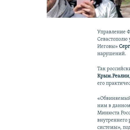
Управление Ф
Севастополю 
Иеговы»
Сер
нарушений.
Так российс
Крым.Реалии
его практичес
«Обвиняемый 
ним в данном
Минюста Росс
внутреннего 
системы», по