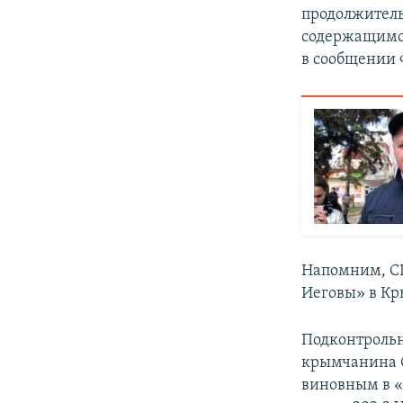
продолжитель
содержащимся
в сообщении
Напомним, С
Иеговы» в Кр
Подконтроль
крымчанина С
виновным в «