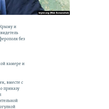
 Крыму и
свидетель
ферополя без
е
ной камере и
к, вместе с
о приказу
л
нительной
огулкой