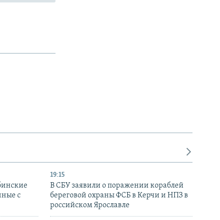
19:15
бинские
В СБУ заявили о поражении кораблей
нные с
береговой охраны ФСБ в Керчи и НПЗ в
российском Ярославле