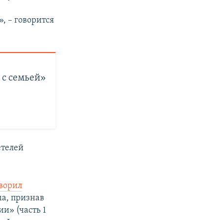
, – говорится
 с семьей»
етелей
ворил
а, признав
»​ (часть 1