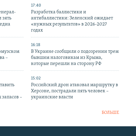
17:40
енерал-
Разработка баллистики и
 зять
антибаллистики: Зеленский ожидает
медиа
«нужных результатов» в 2026-2027
годах
16:18
Ормузском
В Украине сообщили о подозрении трем
ва –
бывшим налоговикам из Крыма,
которые перешли на сторону РФ
15:02
тавить
Российский дрон атаковал маршрутку в
Херсоне, пострадали пять человек –
 запасов –
украинские власти
БОЛЬШЕ