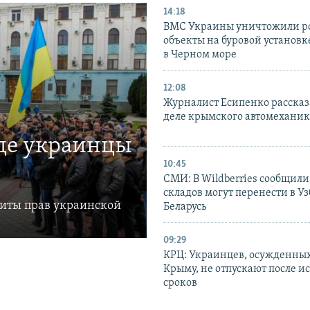
14:18
ВМС Украины уничтожили р
объекты на буровой установ
в Черном море
12:08
Журналист Есипенко рассказ
деле крымского автомехани
где украинцы
10:45
СМИ: В Wildberries сообщили,
складов могут перенести в У
щиты прав украинской
Беларусь
09:29
КРЦ: Украинцев, осужденных
Крыму, не отпускают после и
сроков