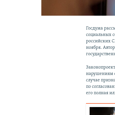
Госдума расс
социальных с
российских 
ноября. Авто
государстве
Законопроект
нарушениям о
случае призн
по согласова
его полная и