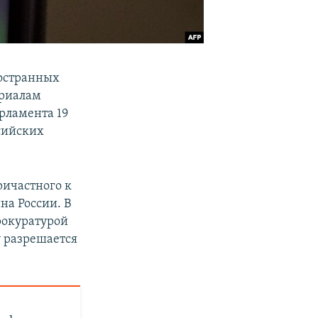
ностранных
ериалам
арламента 19
сийских
ричастного к
на России. В
рокуратурой
у разрешается