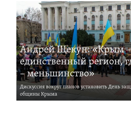
Андрей Щекун: «Крым –
единственный регион, 
– меньшинство»
Дискуссия вокруг планов установить День за
общины Крыма