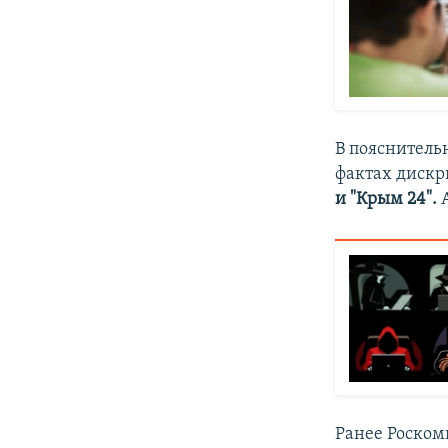
В пояснительн
фактах дискр
и "Крым 24".
Ранее Роском