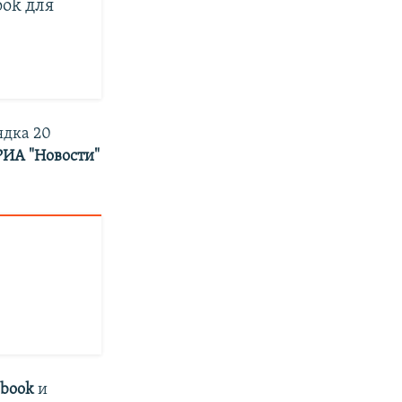
ook для
ядка 20
РИА "Новости"
ebook
и