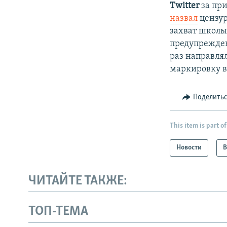
Twitter
за пр
назвал
цензур
захват школы 
предупрежден
раз направлял
маркировку в
Поделить
This item is part of
Новости
В
ЧИТАЙТЕ ТАКЖЕ:
ТОП-ТЕМА