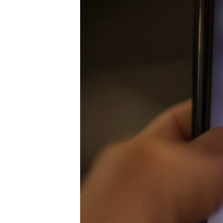
ПОБЕДИТЕЛЕЙ НЕ СУДЯТ?
КРЫМ.НЕПОКОРЕННЫЙ
ELIFBE
УКРАИНСКАЯ ПРОБЛЕМА КРЫМА