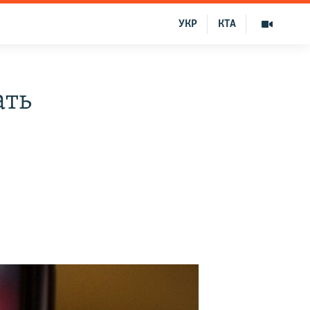
УКР
КТА
ать