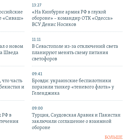
13:27
оссийские
«На Кинбурне армия РФ в глухой
ке «Сиваш»
обороне» – командир ОТК «Одесса»
ВСУ Денис Носиков
11:11
ал о новом
В Севастополе из-за отключений света
ка Шведа
планируют менять схему питания
светофоров
09:41
 что часть
Бровди: украинские беспилотники
збекистан и
поразили танкер «теневого флота» у
Геленджика
09:00
 РФ в
Турция, Саудовская Аравия и Пакистан
стечения
заключили соглашение о взаимной
обороне
БОЛЬШЕ