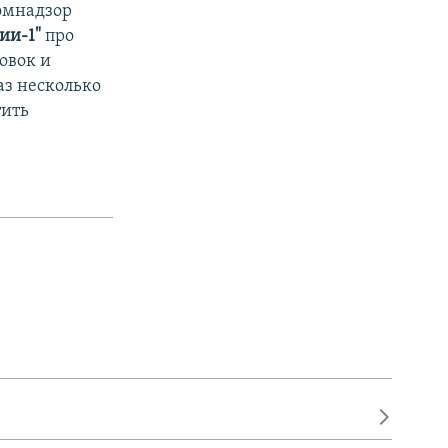
омнадзор
сии-1"
про
овок и
аз несколько
тить