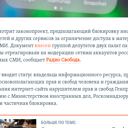
мотрит законопроект, предполагающий блокировку и
етей и других сервисов за ограничение доступа к мат
СМИ. Документ
внесен
группой депутатов двух палат п
ры отреагировали на модерацию сетями аккаунтов рос
нных СМИ, сообщает
Радио Свобода.
 вводит статус владельца информационного ресурса, п
сновополагающих прав и свобод человека и граждани
ания интернет-сайта нарушителем прав и свобод Генп
нию с Министерством иностранных дел, Роскомнадзор
ли частичная блокировка.
БОЛЬШЕ ПО ТЕМЕ: