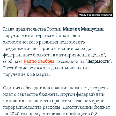
ПРИСОЕДИНЯЙТЕСЬ!
ПОБЕДИТЕЛЕЙ НЕ СУДЯТ?
КРЫМ.НЕПОКОРЕННЫЙ
ELIFBE
Глава правительства России
Михаил Мишустин
УКРАИНСКАЯ ПРОБЛЕМА КРЫМА
поручил министерствам финансов и
Все сайты RFE/RL
экономического развития подготовить
предложения по "приоритизации расходов
федерального бюджета в антикризисных целях",
сообщает
Радио Свобода
со ссылкой на
"Ведомости"
.
Российские ведомства должны исполнить
поручение к 26 марта.
Один из собеседников издания полагает, что речь
идет о секвестре бюджета. Другой федеральный
чиновник считает, что правительство намерено
перераспределить расходы. Действующий бюджет
на 2020 год предусматривает профицит в 0,8