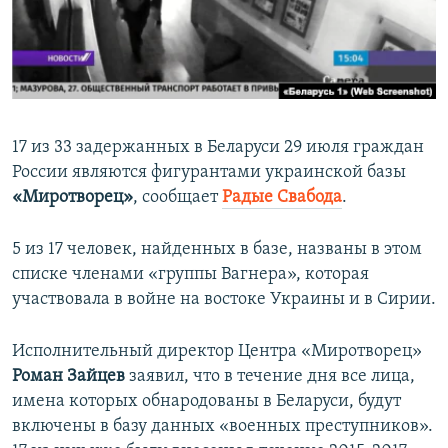
ПРИСОЕДИНЯЙТЕСЬ!
ПОБЕДИТЕЛЕЙ НЕ СУДЯТ?
КРЫМ.НЕПОКОРЕННЫЙ
ELIFBE
УКРАИНСКАЯ ПРОБЛЕМА КРЫМА
17 из 33 задержанных в Беларуси 29 июля граждан
Все сайты RFE/RL
России являются фигурантами украинской базы
«Миротворец»
, сообщает
Радые Свабода
.
5 из 17 человек, найденных в базе, названы в этом
списке членами «группы Вагнера», которая
участвовала в войне на востоке Украины и в Сирии.
Исполнительный директор Центра «Миротворец»
Роман Зайцев
заявил, что в течение дня все лица,
имена которых обнародованы в Беларуси, будут
включены в базу данных «военных преступников».