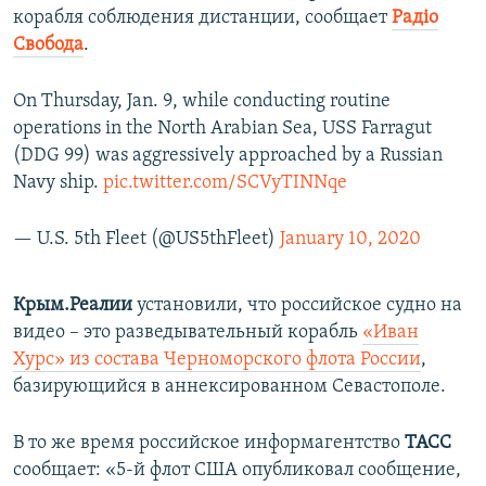
корабля соблюдения дистанции, сообщает
Радіо
Свобода
.
On Thursday, Jan. 9, while conducting routine
operations in the North Arabian Sea, USS Farragut
(DDG 99) was aggressively approached by a Russian
Navy ship.
pic.twitter.com/SCVyTINNqe
— U.S. 5th Fleet (@US5thFleet)
January 10, 2020
Крым.Реалии
установили, что российское судно на
видео – это разведывательный корабль
«Иван
Хурс» из состава Черноморского флота России
,
базирующийся в аннексированном Севастополе.
В то же время российское информагентство
ТАСС
сообщает: «5-й флот США опубликовал сообщение,