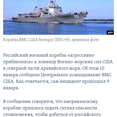
ПРИСОЕДИНЯЙТЕСЬ!
ПОБЕДИТЕЛЕЙ НЕ СУДЯТ?
КРЫМ.НЕПОКОРЕННЫЙ
ELIFBE
УКРАИНСКАЯ ПРОБЛЕМА КРЫМА
Все сайты RFE/RL
Корабль ВМС США Farragut (DDG 99), архивное фото
Российский военный корабль «агрессивно
приблизился» к эсминцу Военно-морских сил США
в северной части Аравийского моря. Об этом 10
января сообщило Центральное командование ВМС
США. Как отмечается, сам инцидент произошел 9
января.
В сообщении говорится, что американскому
кораблю пришлось подать сигнал опасности
столкновения, чтобы добиться от российского