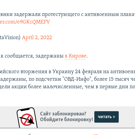
овики задержали протестующего с антивоенным плака
tter.com/e9GKcQMEFV
aVision)
April 2, 2022
как сообщается, задержаны
в Кирове
.
сийского вторжения в Украину 24 февраля на антивоен
адержаны, по подсчетам "ОВД-Инфо", более 15 тысяч ч
дели акции более малочисленные, чем в первые дни по
Сайт заблокирован?
читать >
Обойдите блокировку!