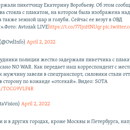
ержали пикетчицу Екатерину Воробьеву. Об этом сообщ
ева стояла с плакатом, на котором была изображена на
а также земной шар и голуби. Сейчас ее везут в ОВД
».Фото: Avtozak LIVE
https://t.co/77IjnHNUqr
pic.twitter
(@OvdInfo)
April 2, 2022
рудники полиции жестко задержали пикетчика с плака
сано NO WAR. Как передает наш корреспондент с мест
ак мужчину завели в спецтранспорт, силовики стали от
в сторону по команде «отсекай». Видео: SOTA
com/TOCG9VLF4R
aVision)
April 2, 2022
 и в других городах, кроме Москвы и Петербурга, на