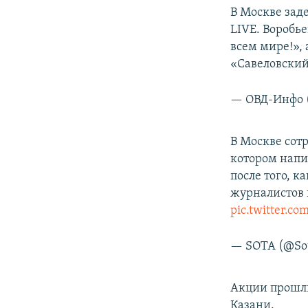
В Москве зад
LIVE. Воробь
всем мире!», 
«Савеловский
— ОВД-Инфо 
В Москве сот
котором напи
после того, к
журналистов 
pic.twitter.
— SOTA (@Sot
Акции прошли
Казани.