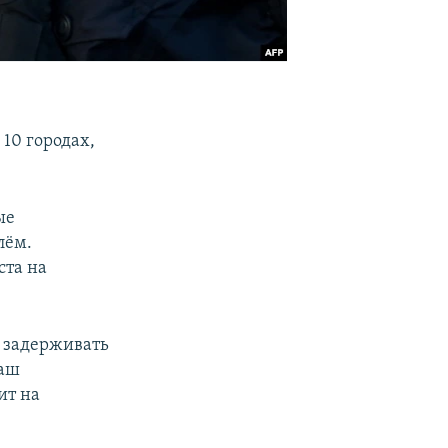
10 городах,
ые
лём.
ста на
о задерживать
наш
ит на