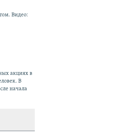
том. Видео:
ных акциях в
еловек. В
сле начала