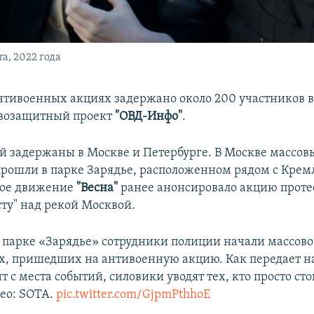
а, 2022 года
антивоенных акциях задержано около 200 участников в 
авозащитный проект
"ОВД-Инфо"
.
й задержаны в Москве и Петербурге. В Москве массов
рошли в парке Зарядье, расположенном рядом с Крем
ое движение
"Весна"
ранее анонсировало акцию проте
ту" над рекой Москвой.
 парке «Зарядье» сотрудники полиции начали массов
, пришедших на антивоенную акцию. Как передает 
 с места событий, силовики уводят тех, кто просто сто
ео: SOTA.
pic.twitter.com/GjpmPthhoE