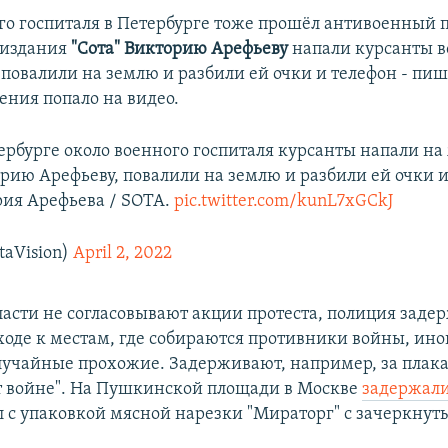
го госпиталя в Петербурге тоже прошёл антивоенный п
 издания
"Сота" Викторию Арефьеву
напали курсанты во
повалили на землю и разбили ей очки и телефон - пише
ения попало на видео.
тербурге около военного госпиталя курсанты напали н
рию Арефьеву, повалили на землю и разбили ей очки и
рия Арефьева / SOTA.
pic.twitter.com/kunL7xGCkJ
aVision)
April 2, 2022
ласти не согласовывают акции протеста, полиция заде
ходе к местам, где собираются противники войны, иног
лучайные прохожие. Задерживают, например, за плака
т войне". На Пушкинской площади в Москве
задержали
л с упаковкой мясной нарезки "Мираторг" с зачеркнуты