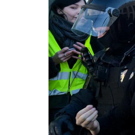
ПОБЕДИТЕЛЕЙ НЕ СУДЯТ?
КРЫМ.НЕПОКОРЕННЫЙ
ELIFBE
УКРАИНСКАЯ ПРОБЛЕМА КРЫМА