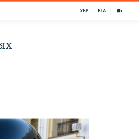
УКР
КТА
иях