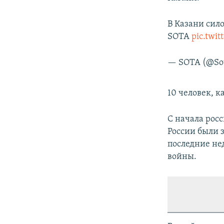
В Казани сил
SOTA
pic.twi
— SOTA (@Sot
10 человек, 
С начала рос
России были з
последние не
войны.