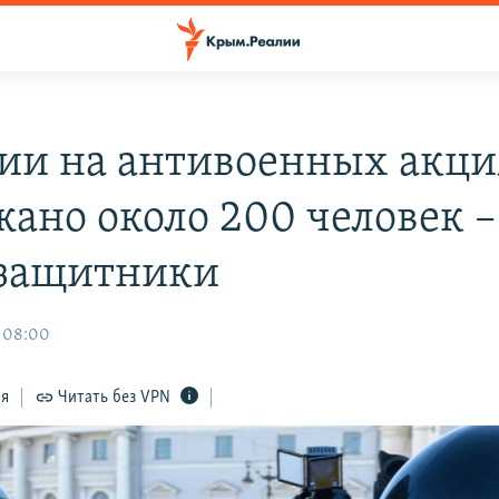
сии на антивоенных акц
жано около 200 человек –
защитники
 08:00
ся
Читать без VPN