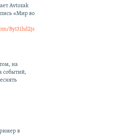
ает Avtozak
дпись «Мир во
.com/Byi31hd2js
том, на
а событий,
теснять
пример в