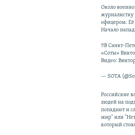
Около военно
журналистку
офицером. Её 
Начало напад
‼️В Санкт-Пе
«Соты» Викто
Видео: Викто
— SOTA (@Sot
Российские в
людей на под
попадают и с
мир" или "Не
который стоя