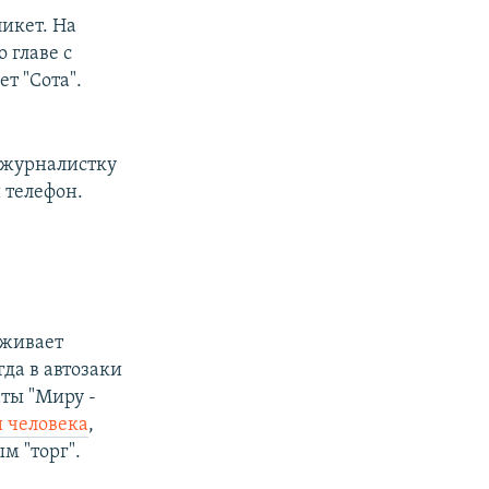
икет. На
 главе с
т "Сота".
а журналистку
 телефон.
рживает
да в автозаки
ты "Миру -
 человека
,
м "торг".